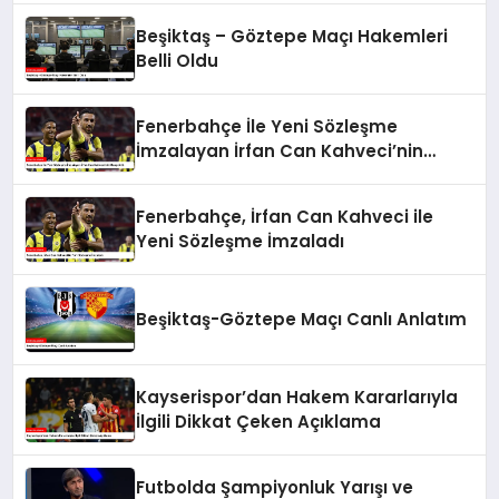
Beşiktaş – Göztepe Maçı Hakemleri
Belli Oldu
Fenerbahçe İle Yeni Sözleşme
İmzalayan İrfan Can Kahveci’nin
Maaşı Arttı
Fenerbahçe, İrfan Can Kahveci ile
Yeni Sözleşme İmzaladı
Beşiktaş-Göztepe Maçı Canlı Anlatım
Kayserispor’dan Hakem Kararlarıyla
İlgili Dikkat Çeken Açıklama
Futbolda Şampiyonluk Yarışı ve