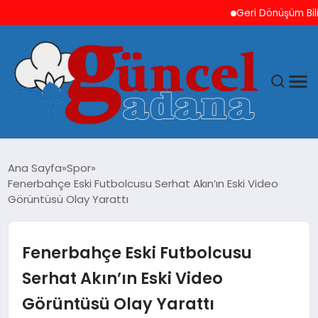
Geri Dönüşüm Bilinci
ANASAYFA
Ana Sayfa
Spor
Fenerbahçe Eski Futbolcusu Serhat Akın’ın Eski Video
GÜNCEL
Görüntüsü Olay Yarattı
YAŞAM
Fenerbahçe Eski Futbolcusu
MAGAZIN
Serhat Akın’ın Eski Video
Görüntüsü Olay Yarattı
SAĞLIK