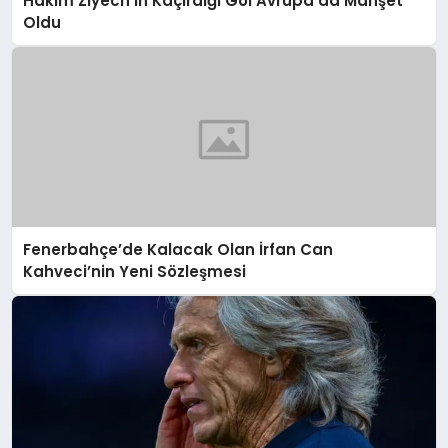
Hakim Ziyech’in Kaçırdığı Gol Avrupa’da Manşet
Oldu
Fenerbahçe’de Kalacak Olan İrfan Can
Kahveci’nin Yeni Sözleşmesi