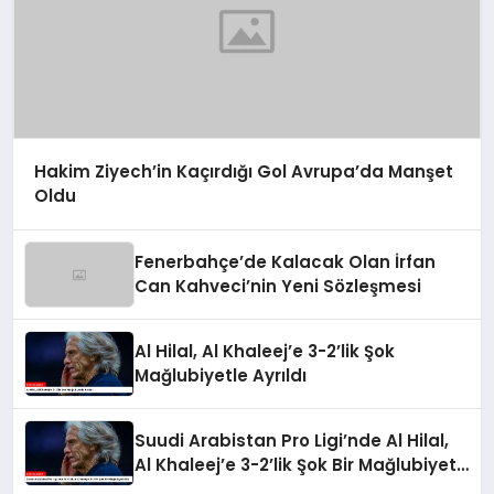
Hakim Ziyech’in Kaçırdığı Gol Avrupa’da Manşet
Oldu
Fenerbahçe’de Kalacak Olan İrfan
Can Kahveci’nin Yeni Sözleşmesi
Al Hilal, Al Khaleej’e 3-2’lik Şok
Mağlubiyetle Ayrıldı
Suudi Arabistan Pro Ligi’nde Al Hilal,
Al Khaleej’e 3-2’lik Şok Bir Mağlubiyet
Aldı