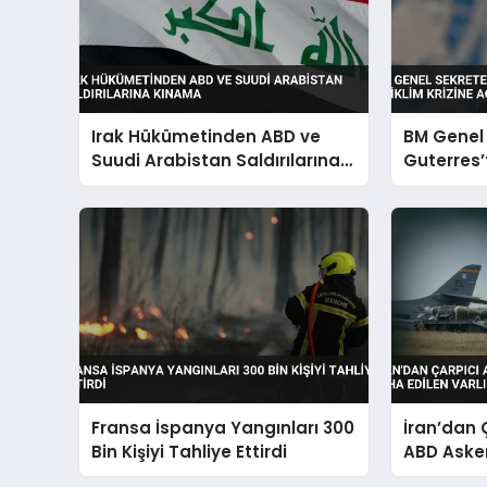
Irak Hükümetinden ABD ve
BM Genel 
Suudi Arabistan Saldırılarına
Guterres’
Kınama
İklim Kriz
Fransa İspanya Yangınları 300
İran’dan 
Bin Kişiyi Tahliye Ettirdi
ABD Aske
Edilen Var