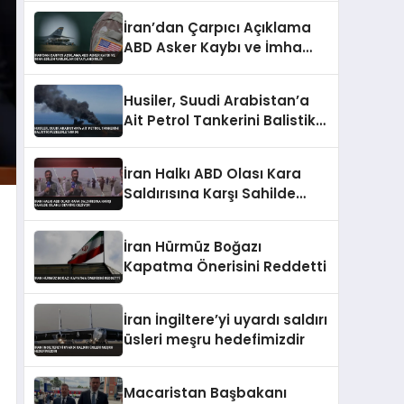
İran’dan Çarpıcı Açıklama
ABD Asker Kaybı ve İmha
Edilen Varlıklar
Detaylandırıldı
Husiler, Suudi Arabistan’a
Ait Petrol Tankerini Balistik
Füzelerle Vurdu
İran Halkı ABD Olası Kara
Saldırısına Karşı Sahilde
Silahlı Devriye Geziyor
İran Hürmüz Boğazı
Kapatma Önerisini Reddetti
İran İngiltere’yi uyardı saldırı
üsleri meşru hedefimizdir
Macaristan Başbakanı