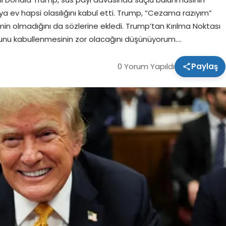
a ev hapsi olasılığını kabul etti. Trump, “Cezama razıyım”
min olmadığını da sözlerine ekledi. Trump’tan Kırılma Noktası
bunu kabullenmesinin zor olacağını düşünüyorum….
0 Yorum Yapıldı
Paylaş