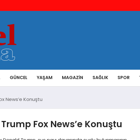
A
GÜNCEL
YAŞAM
MAGAZIN
SAĞLIK
SPOR
Fox News’e Konuştu
d Trump Fox News’e Konuştu
kanı Donald Trump, sus payı davasında suçlu bulunmasının