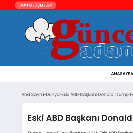
SON GELİŞMELER
ANASAYF
Ana Sayfa
Dünya
Eski ABD Başkanı Donald Trump 
Eski ABD Başkanı Donal
Trump, Hapis Olasılığını Kabul Etti Eski ABD Baş