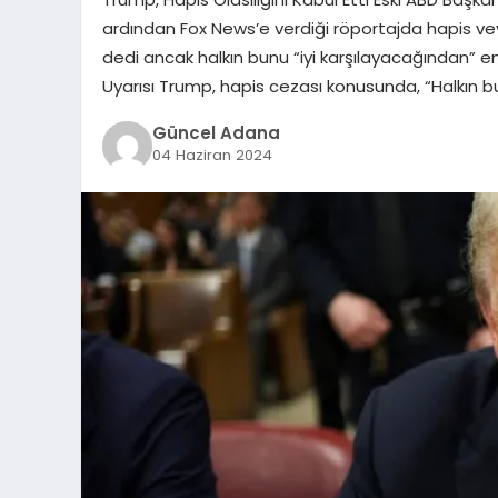
ardından Fox News’e verdiği röportajda hapis vey
dedi ancak halkın bunu “iyi karşılayacağından” e
Uyarısı Trump, hapis cezası konusunda, “Halkın 
Güncel Adana
04 Haziran 2024