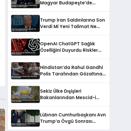
Magyar Budapeşte’de
Tükürüklü Saldırıya Uğradı
Trump İran Saldırılarına Son
Verdi Mİ Yeni Talimat Ne
Anlama Geliyor
OpenAI ChatGPT Sağlık
Özelliğini Duyurdu Riskler
Gündemde
Hindistan’da Rahul Gandhi
Polis Tarafından Gözaltına
Alındı
Sekiz Ülke Dışişleri
Bakanlarından Mescid-i
Aksa İçin Ortak Kınama
Lübnan Cumhurbaşkanı Avn
Trump’a Övgü Sonrası
Gündemi Açıkladı