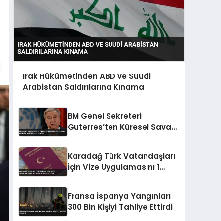
Irak Hükümetinden ABD ve Suudi
Arabistan Saldırılarına Kınama
BM Genel Sekreteri
Guterres’ten Küresel Savaş
ve İklim Krizine Acil Çağrı
Karadağ Türk Vatandaşları
İçin Vize Uygulamasını 1
Kasım’da Başlatıyor
Fransa İspanya Yangınları
300 Bin Kişiyi Tahliye Ettirdi