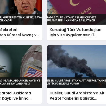
Sekreteri
Karadağ Türk Vatandaşları
ten Küresel Savaş ve
İçin Vize Uygulamasını 1
ine Acil Çağrı
Kasım’da Başlatıyor
Çarpıcı Açıklama
Husiler, Suudi Arabistan’a Ait
r Kaybı ve İmha
Petrol Tankerini Balistik
lıklar Detaylandırıldı
Füzelerle Vurdu