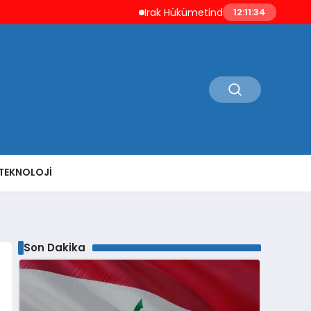
Irak Hükümetinden ABD ve Suudi Arabistan
12:11:35
TEKNOLOJI
Son Dakika