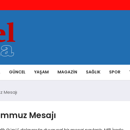
A
GÜNCEL
YAŞAM
MAGAZIN
SAĞLIK
SPOR
z Mesajı
emmuz Mesajı
k Günü” dolayısıyla duygusal bir mesaj paylaştı. Milli İrade