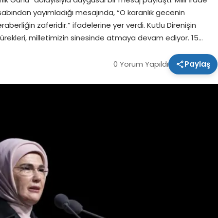
sabından yayımladığı mesajında, “O karanlık gecenin
eraberliğin zaferidir.” ifadelerine yer verdi. Kutlu Direnişin
yürekleri, milletimizin sinesinde atmaya devam ediyor. 15…
0 Yorum Yapıldı
Paylaş