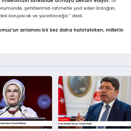
i, milletimizin sinesinde atmaya devam ediyor.
15
 dönümünde, şehitlerimizi rahmetle yad eden Erdoğan,
dek koruyacak ve yücelteceğiz.” dedi.
uz’un anlamını bir kez daha hatırlatırken, milletin