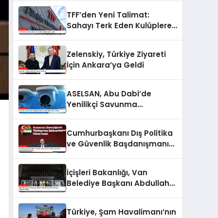
Soruşturma Başlattı
TFF’den Yeni Talimat:
Sahayı Terk Eden Kulüplere
Sert Cezalar
Zelenskiy, Türkiye Ziyareti
İçin Ankara’ya Geldi
ASELSAN, Abu Dabi’de
Yenilikçi Savunma
Sistemleriyle Dikkat Çekiyor
Cumhurbaşkanı Dış Politika
ve Güvenlik Başdanışmanı
Akif Çağatay Kılıç, Suriye
Panelinde Konuştu
İçişleri Bakanlığı, Van
Belediye Başkanı Abdullah
Zeydan’ın Görevden
Alındığını Açıkladı
Türkiye, Şam Havalimanı’nın