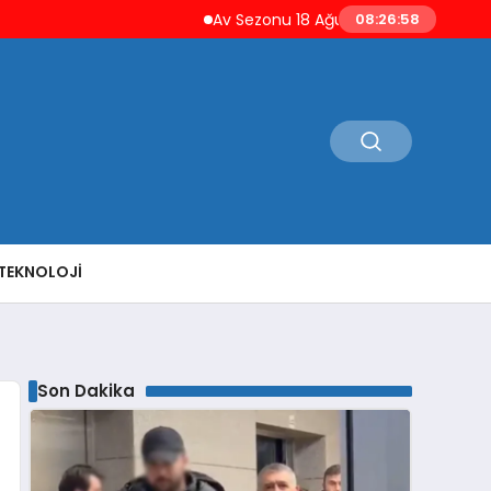
Av Sezonu 18 Ağustos’ta Açılıyor Yaban Dom
08:26:59
TEKNOLOJI
Son Dakika