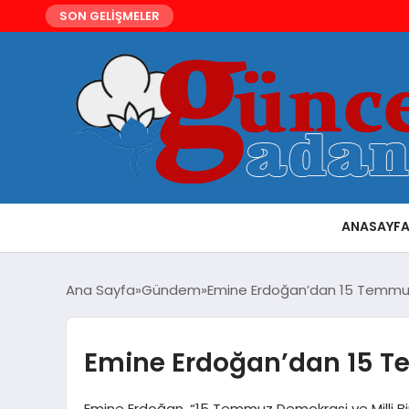
SON GELİŞMELER
ANASAYF
Ana Sayfa
Gündem
Emine Erdoğan’dan 15 Temmu
Emine Erdoğan’dan 15 T
Emine Erdoğan, “15 Temmuz Demokrasi ve Milli Birli