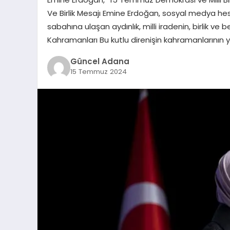
Ve Birlik Mesajı Emine Erdoğan, sosyal medya he
sabahına ulaşan aydınlık, milli iradenin, birlik ve b
Kahramanları Bu kutlu direnişin kahramanlarının 
Güncel Adana
15 Temmuz 2024