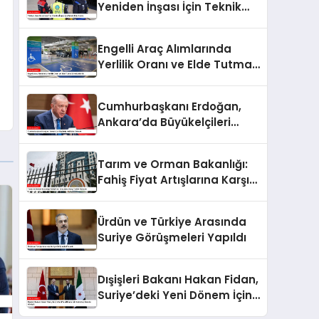
Yeniden İnşası İçin Teknik
Ekip Kurdu
Engelli Araç Alımlarında
Yerlilik Oranı ve Elde Tutma
Süresi Arttırıldı
Cumhurbaşkanı Erdoğan,
Ankara’da Büyükelçileri
Kabul Edecek
Tarım ve Orman Bakanlığı:
Fahiş Fiyat Artışlarına Karşı
Tedbir Alınacak
Ürdün ve Türkiye Arasında
Suriye Görüşmeleri Yapıldı
Dışişleri Bakanı Hakan Fidan,
Suriye’deki Yeni Dönem İçin
Ahmet eş-Şara ile Görüştü