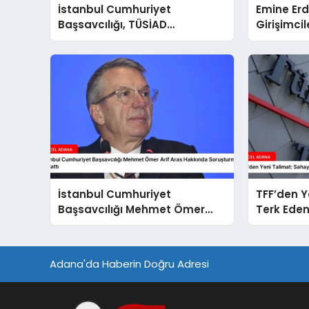
İstanbul Cumhuriyet
Emine Er
Başsavcılığı, TÜSİAD
Girişimci
Yöneticileri Hakkında
Soruşturma Sürdürüyor
İstanbul Cumhuriyet
TFF’den Y
Başsavcılığı Mehmet Ömer
Terk Eden
Arif Aras Hakkında
Cezalar
Soruşturma Başlattı
Adana'da Haberin Doğru Adresi