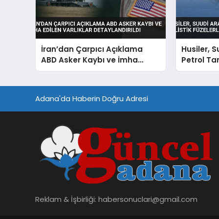
İran’dan Çarpıcı Açıklama
Husiler, 
ABD Asker Kaybı ve İmha
Petrol Tan
Edilen Varlıklar Detaylandırıldı
Füzelerle
Adana'da Haberin Doğru Adresi
Reklam & İşbirliği:
habersonuclari@gmail.com