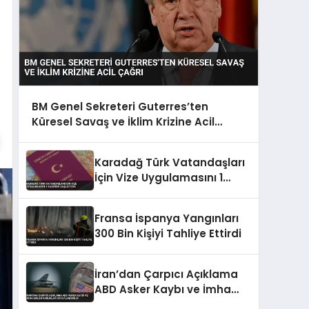
BM Genel Sekreteri Guterres’ten
Küresel Savaş ve İklim Krizine Acil
Çağrı
Karadağ Türk Vatandaşları
İçin Vize Uygulamasını 1
Kasım’da Başlatıyor
Fransa İspanya Yangınları
300 Bin Kişiyi Tahliye Ettirdi
İran’dan Çarpıcı Açıklama
ABD Asker Kaybı ve İmha
Edilen Varlıklar