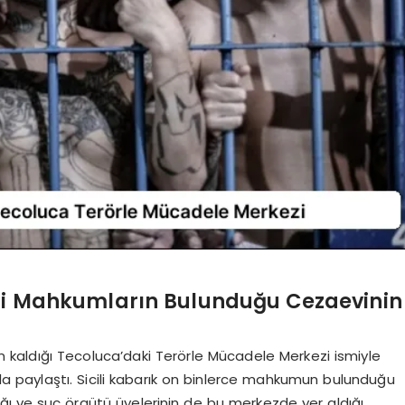
eli Mahkumların Bulunduğu Cezaevinin
 kaldığı Tecoluca’daki Terörle Mücadele Merkezi ismiyle
la paylaştı. Sicili kabarık on binlerce mahkumun bulunduğu
ığı ve suç örgütü üyelerinin de bu merkezde yer aldığı