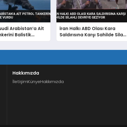
Suudi Arabistan’a Ait
İran Halkı ABD Olası Kara
kerini Balistik
Saldırısına Karşı Sahilde Silahl
 Vurdu
Devriye Geziyor
Hakkımızda
İletişim
Künye
Hakkımızda