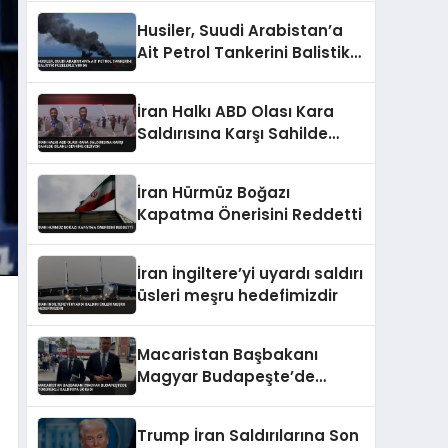
Detaylandırıldı
Husiler, Suudi Arabistan’a
Ait Petrol Tankerini Balistik
Füzelerle Vurdu
İran Halkı ABD Olası Kara
Saldırısına Karşı Sahilde
Silahlı Devriye Geziyor
İran Hürmüz Boğazı
Kapatma Önerisini Reddetti
İran İngiltere’yi uyardı saldırı
üsleri meşru hedefimizdir
Macaristan Başbakanı
Magyar Budapeşte’de
Tükürüklü Saldırıya Uğradı
Trump İran Saldırılarına Son