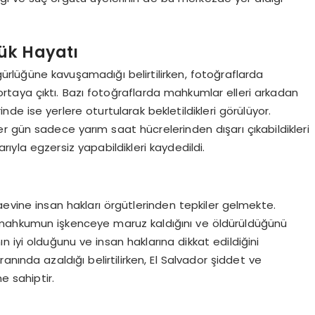
ük Hayatı
rlüğüne kavuşamadığı belirtilirken, fotoğraflarda
taya çıktı. Bazı fotoğraflarda mahkumlar elleri arkadan
rinde ise yerlere oturtularak bekletildikleri görülüyor.
r gün sadece yarım saat hücrelerinden dışarı çıkabildikleri
larıyla egzersiz yapabildikleri kaydedildi.
zaevine insan hakları örgütlerinden tepkiler gelmekte.
74 mahkumun işkenceye maruz kaldığını ve öldürüldüğünü
 iyi olduğunu ve insan haklarına dikkat edildiğini
nında azaldığı belirtilirken, El Salvador şiddet ve
e sahiptir.