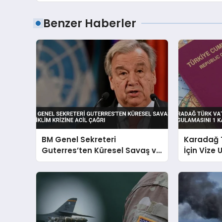
Benzer Haberler
BM Genel Sekreteri
Karadağ 
Guterres’ten Küresel Savaş ve
İçin Vize
İklim Krizine Acil Çağrı
Kasım’da 