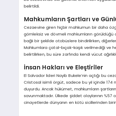
belirtildi.
Mahkumların Şartları ve Günl
Cezaevine giren hiçbir mahkumun bir daha özgü
gömleksiz ve dövmeli mahkumların görüldüğü or
bağlı bir şekilde otobüslere bindirilirken, diğerle
Mahkumlara çatal-bıçak-kaşık verilmediği ve he
belirtilirken, bu süre zarfında kendi vücut ağırlık
İnsan Hakları ve Eleştiriler
El Salvador lideri Nayib Bukele’nin açtığı bu ce
Cristosal isimli örgüt, sadece bu yıl içinde 1
duyurdu. Ancak hükümet, mahkumların şartlarının
savunmaktadır. Ülkede şiddet olaylarının %57 ora
cinayetlerde dünyanın en kötü sicillerinden birin