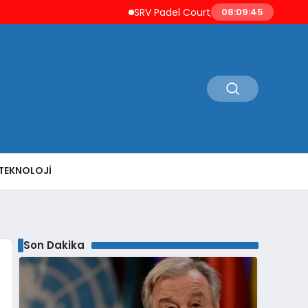
SRV Padel Court, 24 Ülkeye İhracat Yapan T
08:09:46
TEKNOLOJI
Son Dakika