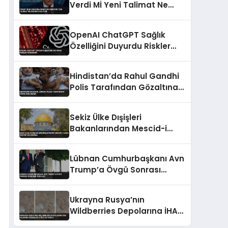
Verdi Mİ Yeni Talimat Ne
Anlama Geliyor
OpenAI ChatGPT Sağlık
Özelliğini Duyurdu Riskler
Gündemde
Hindistan’da Rahul Gandhi
Polis Tarafından Gözaltına
Alındı
Sekiz Ülke Dışişleri
Bakanlarından Mescid-i
Aksa İçin Ortak Kınama
Lübnan Cumhurbaşkanı Avn
Trump’a Övgü Sonrası
Gündemi Açıkladı
Ukrayna Rusya’nın
Wildberries Depolarına İHA
Saldırısı Düzenledi 8 Ölü 62