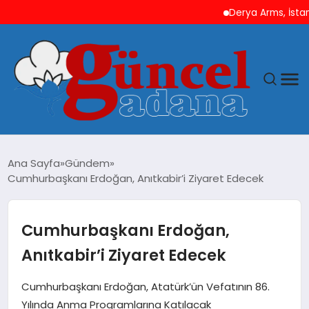
Derya Arms, İstanbul 
ANASAYFA
Ana Sayfa
Gündem
Cumhurbaşkanı Erdoğan, Anıtkabir’i Ziyaret Edecek
GÜNCEL
YAŞAM
Cumhurbaşkanı Erdoğan,
Anıtkabir’i Ziyaret Edecek
MAGAZIN
Cumhurbaşkanı Erdoğan, Atatürk’ün Vefatının 86.
SAĞLIK
Yılında Anma Programlarına Katılacak