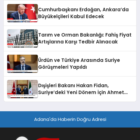
Cumhurbaşkanı Erdoğan, Ankara’da
Büyükelçileri Kabul Edecek
Tarım ve Orman Bakanlığı: Fahiş Fiyat
Artışlarına Karşı Tedbir Alınacak
Ürdün ve Türkiye Arasında Suriye
Görüşmeleri Yapıldı
Dışişleri Bakanı Hakan Fidan,
Suriye’deki Yeni Dönem İçin Ahmet
eş-Şara ile Görüştü
Adana'da Haberin Doğru Adresi