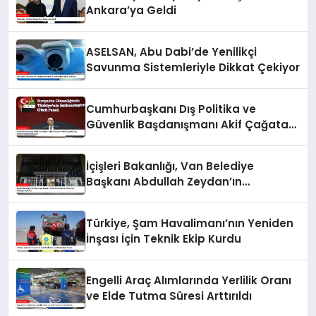
Ankara’ya Geldi
ASELSAN, Abu Dabi’de Yenilikçi
Savunma Sistemleriyle Dikkat Çekiyor
Cumhurbaşkanı Dış Politika ve
Güvenlik Başdanışmanı Akif Çağatay
Kılıç, Suriye Panelinde Konuştu
İçişleri Bakanlığı, Van Belediye
Başkanı Abdullah Zeydan’ın
Görevden Alındığını Açıkladı
Türkiye, Şam Havalimanı’nın Yeniden
İnşası İçin Teknik Ekip Kurdu
Engelli Araç Alımlarında Yerlilik Oranı
ve Elde Tutma Süresi Arttırıldı