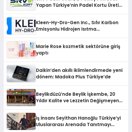
Yapan Türkiye’nin Padel Kortu Üretim
Gücü
Kleen-Hy-Dro-Gen Inc., Sıfır Karbon
Emisyonlu Hidrojen Isıtma
Teknolojisinde ISO ve TSSA
Düzenleyici Onaylarını Aldı
Marie Rose kozmetik sektörüne giriş
yaptı
Daikin’den akıllı iklimlendirmede yeni
dönem: Madoka Plus Türkiye’de
Beylikdüzü’nde Beylik İşkembe, 20
Yıldır Kalite ve Lezzetin Değişmeyen
Adresi
İş İnsanı Seyithan Hanoğlu Türkiye’yi
Uluslararası Arenada Tanıtmayı
Hedefliyor