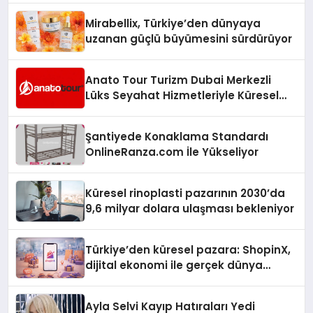
Mirabellix, Türkiye’den dünyaya
uzanan güçlü büyümesini sürdürüyor
Anato Tour Turizm Dubai Merkezli
Lüks Seyahat Hizmetleriyle Küresel
Turizmde Öne Çıkıyor
Şantiyede Konaklama Standardı
OnlineRanza.com İle Yükseliyor
Küresel rinoplasti pazarının 2030’da
9,6 milyar dolara ulaşması bekleniyor
Türkiye’den küresel pazara: ShopinX,
dijital ekonomi ile gerçek dünya
alışverişini bir araya getirmeyi
hedefliyor
Ayla Selvi Kayıp Hatıraları Yedi