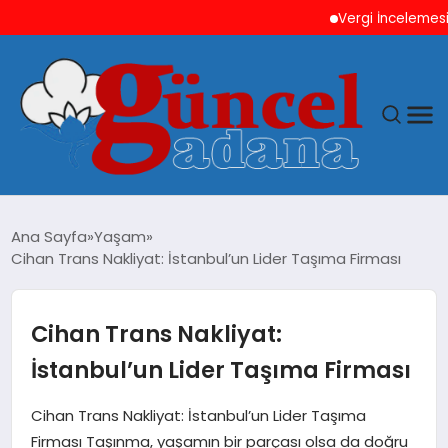
Vergi İncelemesi Önce
ANASAYFA
Ana Sayfa
Yaşam
Cihan Trans Nakliyat: İstanbul’un Lider Taşıma Firması
GÜNCEL
YAŞAM
Cihan Trans Nakliyat:
İstanbul’un Lider Taşıma Firması
MAGAZIN
Cihan Trans Nakliyat: İstanbul’un Lider Taşıma
SAĞLIK
Firması Taşınma, yaşamın bir parçası olsa da doğru