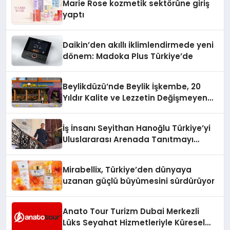
Marie Rose kozmetik sektörüne giriş
yaptı
Daikin’den akıllı iklimlendirmede yeni
dönem: Madoka Plus Türkiye’de
Beylikdüzü’nde Beylik İşkembe, 20
Yıldır Kalite ve Lezzetin Değişmeyen
Adresi
İş İnsanı Seyithan Hanoğlu Türkiye’yi
Uluslararası Arenada Tanıtmayı
Hedefliyor
Mirabellix, Türkiye’den dünyaya
uzanan güçlü büyümesini sürdürüyor
Anato Tour Turizm Dubai Merkezli
Lüks Seyahat Hizmetleriyle Küresel