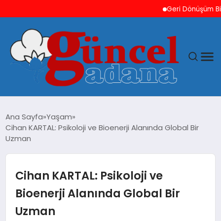
Geri Dönüşüm Bilinci H
ANASAYFA
Ana Sayfa
Yaşam
Cihan KARTAL: Psikoloji ve Bioenerji Alanında Global Bir
GÜNCEL
Uzman
YAŞAM
Cihan KARTAL: Psikoloji ve
MAGAZIN
Bioenerji Alanında Global Bir
Uzman
SAĞLIK