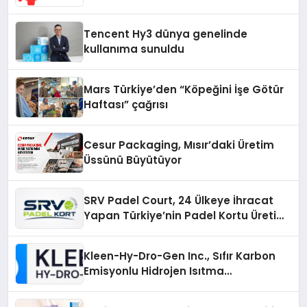
Cihazlarında Dürüst Teknik Destek
Deneyimi
Tencent Hy3 dünya genelinde
kullanıma sunuldu
Mars Türkiye’den “Köpeğini İşe Götür
Haftası” çağrısı
Cesur Packaging, Mısır’daki Üretim
Üssünü Büyütüyor
SRV Padel Court, 24 Ülkeye İhracat
Yapan Türkiye’nin Padel Kortu Üretim
Gücü
Kleen-Hy-Dro-Gen Inc., Sıfır Karbon
Emisyonlu Hidrojen Isıtma
Teknolojisinde ISO ve TSSA
Düzenleyici Onaylarını Aldı