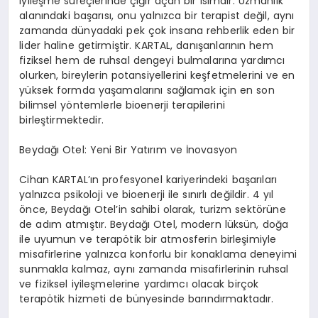
iyileşme süreçlerinde çığır açan bir isimdir. Uzmanlık
alanındaki başarısı, onu yalnızca bir terapist değil, aynı
zamanda dünyadaki pek çok insana rehberlik eden bir
lider haline getirmiştir. KARTAL, danışanlarının hem
fiziksel hem de ruhsal dengeyi bulmalarına yardımcı
olurken, bireylerin potansiyellerini keşfetmelerini ve en
yüksek formda yaşamalarını sağlamak için en son
bilimsel yöntemlerle bioenerji terapilerini
birleştirmektedir.
Beydağı Otel: Yeni Bir Yatırım ve İnovasyon
Cihan KARTAL’ın profesyonel kariyerindeki başarıları
yalnızca psikoloji ve bioenerji ile sınırlı değildir. 4 yıl
önce, Beydağı Otel’in sahibi olarak, turizm sektörüne
de adım atmıştır. Beydağı Otel, modern lüksün, doğa
ile uyumun ve terapötik bir atmosferin birleşimiyle
misafirlerine yalnızca konforlu bir konaklama deneyimi
sunmakla kalmaz, aynı zamanda misafirlerinin ruhsal
ve fiziksel iyileşmelerine yardımcı olacak birçok
terapötik hizmeti de bünyesinde barındırmaktadır.