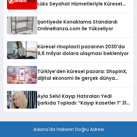
Lüks Seyahat Hizmetleriyle Küresel
Turizmde Öne Çıkıyor
Şantiyede Konaklama Standardı
OnlineRanza.com İle Yükseliyor
Küresel rinoplasti pazarının 2030’da
9,6 milyar dolara ulaşması bekleniyor
Türkiye’den küresel pazara: ShopinX,
dijital ekonomi ile gerçek dünya
alışverişini bir araya getirmeyi
hedefliyor
Ayla Selvi Kayıp Hatıraları Yedi
Şarkıda Topladı: “Kayıp Kasetler 1” 31
Temmuz’da Çıktı
Adana'da Haberin Doğru Adresi