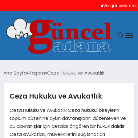
Vergi İncelemesi Önce
ANASAYFA
Ana Sayfa
Yaşam
Ceza Hukuku ve Avukatlık
GÜNCEL
Ceza Hukuku ve Avukatlık
YAŞAM
Ceza Hukuku ve Avukatlık Ceza hukuku, bireylerin
MAGAZIN
toplum düzenine aykırı davranışlarını düzenleyen ve
bu davranışlar için cezalar öngören bir hukuk dalıdır.
SAĞLIK
Ceza avukatları, müvekkillerini suç isnatları