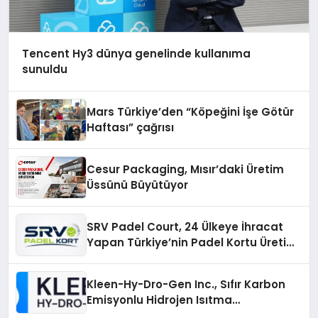
Tencent Hy3 dünya genelinde kullanıma
sunuldu
Mars Türkiye’den “Köpeğini İşe Götür
Haftası” çağrısı
Cesur Packaging, Mısır’daki Üretim
Üssünü Büyütüyor
SRV Padel Court, 24 Ülkeye İhracat
Yapan Türkiye’nin Padel Kortu Üretim
Gücü
Kleen-Hy-Dro-Gen Inc., Sıfır Karbon
Emisyonlu Hidrojen Isıtma
Teknolojisinde ISO ve TSSA