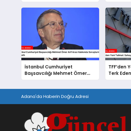
Yöneticileri Hakkında
Soruşturma Sürdürüyor
İstanbul Cumhuriyet
TFF’den Y
Başsavcılığı Mehmet Ömer
Terk Eden
Arif Aras Hakkında
Cezalar
Soruşturma Başlattı
Adana'da Haberin Doğru Adresi