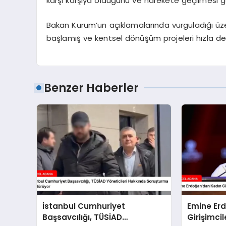
karşı karşıya olduğunu ve harekete geçilmesi ge
Bakan Kurum’un açıklamalarında vurguladığı üz
başlamış ve kentsel dönüşüm projeleri hızla d
Benzer Haberler
İstanbul Cumhuriyet
Emine Er
Başsavcılığı, TÜSİAD
Girişimci