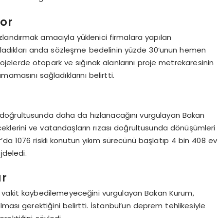
yor
landırmak amacıyla yüklenici firmalara yapılan
aşladıkları anda sözleşme bedelinin yüzde 30’unun hemen
projelerde otopark ve sığınak alanlarını proje metrekaresinin
masını sağladıklarını belirtti.
arı doğrultusunda daha da hızlanacağını vurgulayan Bakan
eklerini ve vatandaşların rızası doğrultusunda dönüşümleri
ar’da 1076 riskli konutun yıkım sürecünü başlatıp 4 bin 408 ev
jdeledi.
ar
e vakit kaybedilemeyeceğini vurgulayan Bakan Kurum,
ması gerektiğini belirtti. İstanbul’un deprem tehlikesiyle