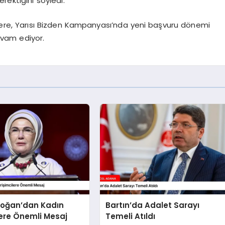
rektiğini söyledi.
ere, Yarısı Bizden Kampanyası’nda yeni başvuru dönemi
evam ediyor.
doğan’dan Kadın
Bartın’da Adalet Sarayı
lere Önemli Mesaj
Temeli Atıldı