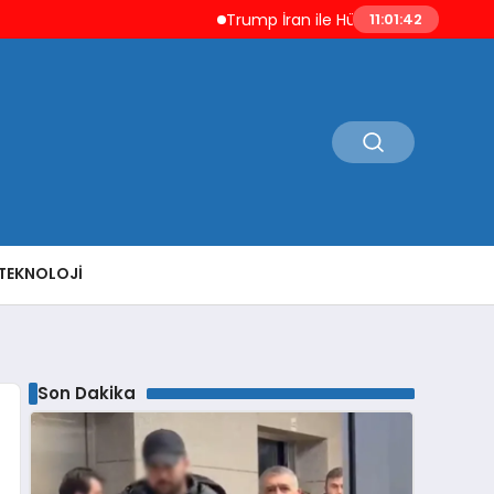
Trump İran ile Hürmüz ve Nükleer Silahl
11:01:43
TEKNOLOJI
Son Dakika