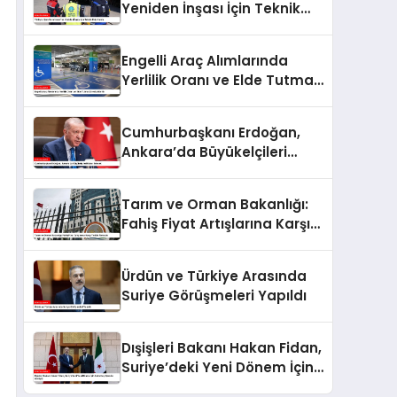
Yeniden İnşası İçin Teknik
Ekip Kurdu
Engelli Araç Alımlarında
Yerlilik Oranı ve Elde Tutma
Süresi Arttırıldı
Cumhurbaşkanı Erdoğan,
Ankara’da Büyükelçileri
Kabul Edecek
Tarım ve Orman Bakanlığı:
Fahiş Fiyat Artışlarına Karşı
Tedbir Alınacak
Ürdün ve Türkiye Arasında
Suriye Görüşmeleri Yapıldı
Dışişleri Bakanı Hakan Fidan,
Suriye’deki Yeni Dönem İçin
Ahmet eş-Şara ile Görüştü