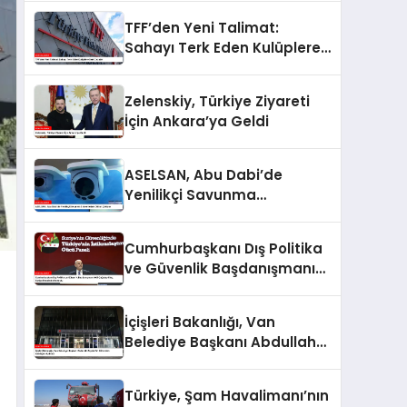
Soruşturma Başlattı
TFF’den Yeni Talimat:
Sahayı Terk Eden Kulüplere
Sert Cezalar
Zelenskiy, Türkiye Ziyareti
İçin Ankara’ya Geldi
ASELSAN, Abu Dabi’de
Yenilikçi Savunma
Sistemleriyle Dikkat Çekiyor
Cumhurbaşkanı Dış Politika
ve Güvenlik Başdanışmanı
Akif Çağatay Kılıç, Suriye
Panelinde Konuştu
İçişleri Bakanlığı, Van
Belediye Başkanı Abdullah
Zeydan’ın Görevden
Alındığını Açıkladı
Türkiye, Şam Havalimanı’nın