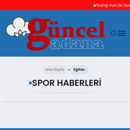
Trump İran ile Hü
ANASAYFA
Ana Sayfa
Eğitim
GÜNCEL
SPOR HABERLERI
YAŞAM
MAGAZIN
SAĞLIK