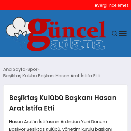
Vergi İncelemesi Önce
ANASAYFA
Ana Sayfa
Spor
Beşiktaş Kulübü Başkanı Hasan Arat İstifa Etti
GÜNCEL
YAŞAM
Beşiktaş Kulübü Başkanı Hasan
Arat İstifa Etti
MAGAZIN
Hasan Arat’ın İstifasının Ardından Yeni Dönem
SAĞLIK
Başlıyor Beşiktaş Kulübü, yönetim kurulu başkanı