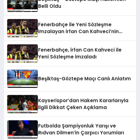
Belli Oldu
Fenerbahçe İle Yeni Sözleşme
İmzalayan İrfan Can Kahveci’nin
Maaşı Arttı
Fenerbahçe, İrfan Can Kahveci ile
Yeni Sözleşme İmzaladı
Beşiktaş-Göztepe Maçı Canlı Anlatım
Kayserispor’dan Hakem Kararlarıyla
İlgili Dikkat Çeken Açıklama
Futbolda Şampiyonluk Yarışı ve
Rıdvan Dilmen’in Çarpıcı Yorumları