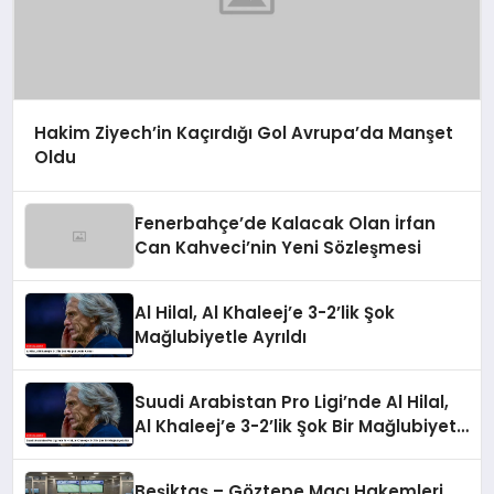
Hakim Ziyech’in Kaçırdığı Gol Avrupa’da Manşet
Oldu
Fenerbahçe’de Kalacak Olan İrfan
Can Kahveci’nin Yeni Sözleşmesi
Al Hilal, Al Khaleej’e 3-2’lik Şok
Mağlubiyetle Ayrıldı
Suudi Arabistan Pro Ligi’nde Al Hilal,
Al Khaleej’e 3-2’lik Şok Bir Mağlubiyet
Aldı
Beşiktaş – Göztepe Maçı Hakemleri