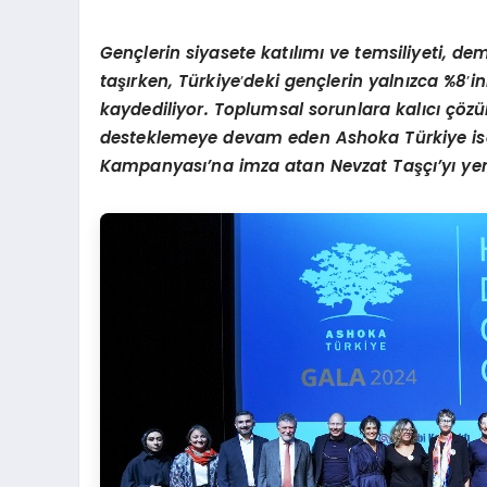
Gen
çlerin siyasete katılımı ve temsiliyeti, 
taşırken, Türkiye
’
deki gençlerin yalnızca %8
’
in
kaydediliyor. Toplumsal sorunlara kalıcı çö
desteklemeye devam eden Ashoka Türkiye ise 
Kampanyası’na imza atan Nevzat Taşçı’yı yen