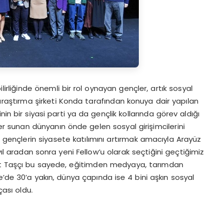
irliğinde önemli bir rol oynayan gençler, artık sosyal
 araştırma şirketi Konda tarafından konuya dair yapılan
in bir siyasi parti ya da gençlik kollarında görev aldığı
er sunan dünyanın önde gelen sosyal girişimcilerini
nçlerin siyasete katılımını artırmak amacıyla Arayüz
 aradan sonra yeni Fellow’u olarak seçtiğini geçtiğimiz
zat Taşçı bu sayede, eğitimden medyaya, tarımdan
e’de 30’a yakın, dünya çapında ise 4 bini aşkın sosyal
çası oldu.