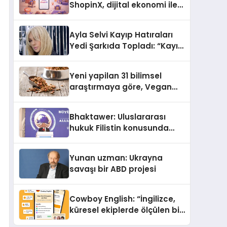
ShopinX, dijital ekonomi ile
gerçek dünya alışverişini bir
araya getirmeyi hedefliyor
Ayla Selvi Kayıp Hatıraları
Yedi Şarkıda Topladı: “Kayıp
Kasetler 1” 31 Temmuz’da
Çıktı
Yeni yapilan 31 bilimsel
araştırmaya göre, Vegan
Köpek Maması ve Vegan
Kedi Mamasının İyi
Bhaktawer: Uluslararası
Sindirildiğini Ortaya Koydu
hukuk Filistin konusunda
çifte standart uyguluyor
Yunan uzman: Ukrayna
savaşı bir ABD projesi
Cowboy English: “İngilizce,
küresel ekiplerde ölçülen bir
iş yetkinliğine dönüşüyor”