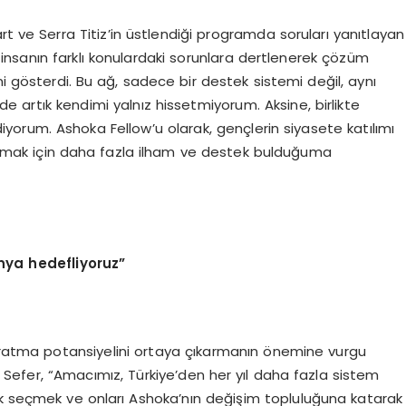
art ve Serra Titiz’in üstlendiği programda soruları yanıtlayan
nsanın farklı konulardaki sorunlara dertlenerek çözüm
i gösterdi. Bu ağ, sadece bir destek sistemi değil, aynı
e artık kendimi yalnız hissetmiyorum. Aksine, birlikte
orum. Ashoka Fellow’u olarak, gençlerin siyasete katılımı
atmak için daha fazla ilham ve destek bulduğuma
nya hedefliyoruz”
aratma potansiyelini ortaya çıkarmanın önemine vurgu
 Sefer, “Amacımız, Türkiye’den her yıl daha fazla sistem
ak seçmek ve onları Ashoka’nın değişim topluluğuna katarak