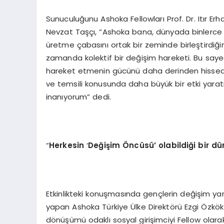
Sunuculuğunu Ashoka Fellowları Prof. Dr. Itır Erh
Nevzat Taşçı, “Ashoka bana, dünyada binlerce i
üretme çabasını ortak bir zeminde birleştirdiğin
zamanda kolektif bir değişim hareketi. Bu sayed
hareket etmenin gücünü daha derinden hissediy
ve temsili konusunda daha büyük bir etki yar
inanıyorum” dedi.
“
Herkesin
‘
Değişim Öncüsü’ olabildiği bir dü
Etkinlikteki konuşmasında gençlerin değişim y
yapan Ashoka Türkiye Ülke Direktörü Ezgi Özkök
dönüşümü odaklı sosyal girişimciyi Fellow olar