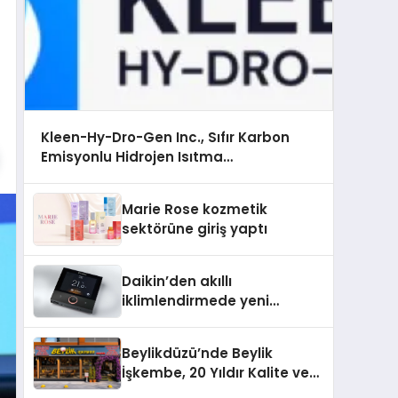
Kleen-Hy-Dro-Gen Inc., Sıfır Karbon
Emisyonlu Hidrojen Isıtma
Teknolojisinde ISO ve TSSA Düzenleyici
Onaylarını Aldı
Marie Rose kozmetik
sektörüne giriş yaptı
Daikin’den akıllı
iklimlendirmede yeni
dönem: Madoka Plus
Türkiye’de
Beylikdüzü’nde Beylik
İşkembe, 20 Yıldır Kalite ve
Lezzetin Değişmeyen Adresi