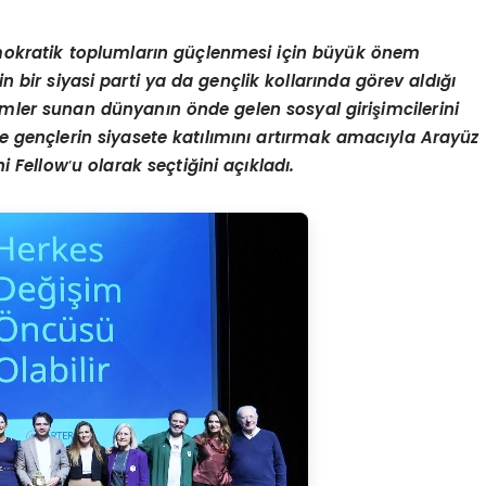
demokratik toplumların güçlenmesi için büyük
ö
nem
in bir siyasi parti ya da gençlik kollarında g
ö
rev aldığı
zümler sunan dünyanın
ö
nde gelen sosyal girişimcilerini
gençlerin siyasete katılımını artırmak amacıyla Arayüz
i Fellow
’
u olarak seçtiğini açıkladı.