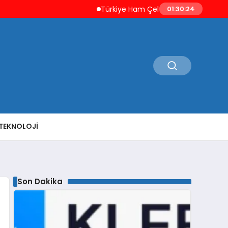
Türkiye Ham Çelik Üretimi Yüzde 8,1 Artışla 19,
01:30:26
TEKNOLOJI
Son Dakika