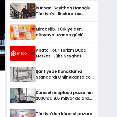
İş İnsanı Seyithan Hanoğlu
Türkiye’yi Uluslararası
Arenada Tanıtmayı
Hedefliyor
Mirabellix, Türkiye’den
dünyaya uzanan güçlü
büyümesini sürdürüyor
Anato Tour Turizm Dubai
Merkezli Lüks Seyahat
Hizmetleriyle Küresel
Turizmde Öne Çıkıyor
Şantiyede Konaklama
Standardı OnlineRanza.com
İle Yükseliyor
Küresel rinoplasti pazarının
2030’da 9,6 milyar dolara
ulaşması bekleniyor
Türkiye’den küresel pazara: