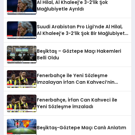
Al Hilal, Al Khaleej’e 3-2’lik Şok
Mağlubiyetle Ayrıldı
Suudi Arabistan Pro Ligi’nde Al Hilal,
Al Khaleej’e 3-2’lik Şok Bir Mağlubiyet
Aldı
Beşiktaş – Göztepe Maçı Hakemleri
Belli Oldu
Fenerbahçe İle Yeni Sözleşme
İmzalayan İrfan Can Kahveci’nin
Maaşı Arttı
Fenerbahçe, İrfan Can Kahveci ile
Yeni Sözleşme İmzaladı
Beşiktaş-Göztepe Maçı Canlı Anlatım