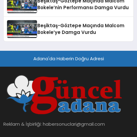
Beşiktaş-Göztepe Maçında Malcom
Bokele’nin Performansı Damga Vurdu
Beşiktaş-Göztepe Maçında Malcom
Bokele’ye Damga Vurdu
Adana'da Haberin Doğru Adresi
Reklam & İşbirliği:
habersonuclari@gmail.com