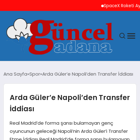
SpaceX Roketi Ay’a Ç
ANASAYFA
Ana Sayfa
Spor
Arda Güler’e Napoli’den Transfer İddiası
GÜNCEL
Arda Güler’e Napoli’den Transfer
YAŞAM
İddiası
MAGAZIN
Real Madrid’de forma şansı bulamayan genç
oyuncunun geleceği Napoli’nin Arda Güler’i Transfer
SAĞLIK
Etme İddiası Real Madrid’de forma şansı bulamayan