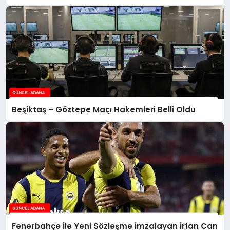
Beşiktaş – Göztepe Maçı Hakemleri Belli Oldu
Fenerbahçe İle Yeni Sözleşme İmzalayan İrfan Can