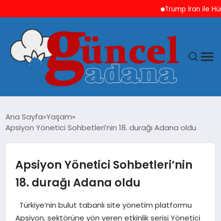
Trump İran ile Hürmüz v
ANASAYFA
Ana Sayfa
Yaşam
Apsiyon Yönetici Sohbetleri’nin 18. durağı Adana oldu
GÜNCEL
YAŞAM
Apsiyon Yönetici Sohbetleri’nin
18. durağı Adana oldu
MAGAZIN
Türkiye’nin bulut tabanlı site yönetim platformu
SAĞLIK
Apsiyon, sektörüne yön veren etkinlik serisi Yönetici