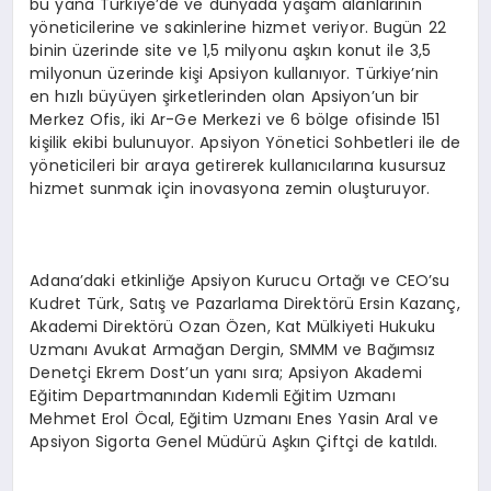
bu yana Türkiye’de ve dünyada yaşam alanlarının
yöneticilerine ve sakinlerine hizmet veriyor. Bugün 22
binin üzerinde site ve 1,5 milyonu aşkın konut ile 3,5
milyonun üzerinde kişi Apsiyon kullanıyor. Türkiye’nin
en hızlı büyüyen şirketlerinden olan Apsiyon’un bir
Merkez Ofis, iki Ar-Ge Merkezi ve 6 bölge ofisinde 151
kişilik ekibi bulunuyor. Apsiyon Yönetici Sohbetleri ile de
yöneticileri bir araya getirerek kullanıcılarına kusursuz
hizmet sunmak için inovasyona zemin oluşturuyor.
Adana’daki etkinliğe Apsiyon Kurucu Ortağı ve CEO’su
Kudret Türk, Satış ve Pazarlama Direktörü Ersin Kazanç,
Akademi Direktörü Ozan Özen, Kat Mülkiyeti Hukuku
Uzmanı Avukat Armağan Dergin, SMMM ve Bağımsız
Denetçi Ekrem Dost’un yanı sıra; Apsiyon Akademi
Eğitim Departmanından Kıdemli Eğitim Uzmanı
Mehmet Erol Öcal, Eğitim Uzmanı Enes Yasin Aral ve
Apsiyon Sigorta Genel Müdürü Aşkın Çiftçi de katıldı.