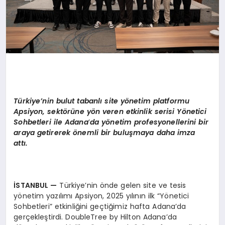
Türkiye’nin bulut tabanlı site y
ö
netim platformu
Apsiyon, sekt
ö
rüne y
ö
n veren etkinlik serisi Y
ö
netici
Sohbetleri ile Adana
’
da y
ö
netim profesyonellerini bir
araya getirerek
ö
nemli bir buluşmaya daha imza
att
ı.
İSTANBUL
—
Türkiye’nin önde gelen site ve tesis
yönetim yazılımı Apsiyon, 2025 yılının ilk “Yönetici
Sohbetleri” etkinliğini geçtiğimiz hafta Adana’da
gerçekleştirdi. DoubleTree by Hilton Adana’da