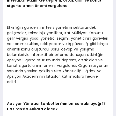
İnteraktif etkinlikte deprem, ortak alan ve konut
sigortalarının
ö
nemi vurgulandı
Etkinliğin gündemini; tesis yönetimi sektöründeki
gelişmeler, teknolojik yenilikler, Kat Mülkiyeti Kanunu,
gelir vergisi, yasal yönetici seçimi, yöneticinin görevleri
ve sorumlulukları, riskli yapılar ve iş güvenliği gibi birçok
önemli konu oluşturdu. Soru-cevap ve yarışma
bölümleriyle interaktif bir ortama dönüşen etkinliğin
Apsiyon Sigorta oturumunda deprem, ortak alan ve
konut sigortalarının önemi vurgulandı. Organizasyonun
sonunda yapılan çekilişle Site Yöneticiliği Eğitimi ve
Apsiyon Akademi’nin kitapları katılımcılara hediye
edildi.
Apsiyon Y
ö
netici Sohbetleri
’
nin bir sonraki ayağı 17
Haziran
’
da Ankara olacak