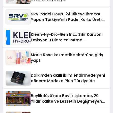
SRV Padel Court, 24 Ülkeye İhracat
Yapan Türkiye’nin Padel Kortu Üretim
Gücü
Kleen-Hy-Dro-Gen Inc., Sıfır Karbon
Emisyonlu Hidrojen Isıtma
Teknolojisinde ISO ve TSSA
Düzenleyici Onaylarını Aldı
Marie Rose kozmetik sektörüne giriş
yaptı
Daikin’den akıllı iklimlendirmede yeni
dönem: Madoka Plus Türkiye’de
Beylikdüzü’nde Beylik İşkembe, 20
Yıldır Kalite ve Lezzetin Değişmeyen
Adresi