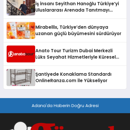
İş İnsanı Seyithan Hanoğlu Türkiye’yi
Uluslararası Arenada Tanıtmayı
Hedefliyor
Mirabellix, Türkiye’den dünyaya
uzanan güçlü büyümesini sürdürüyor
Anato Tour Turizm Dubai Merkezli
Lüks Seyahat Hizmetleriyle Küresel
Turizmde Öne Çıkıyor
Şantiyede Konaklama Standardı
OnlineRanza.com İle Yükseliyor
Adana'da Haberin Doğru Adresi