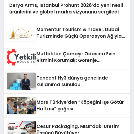
Derya Arms, İstanbul Prohunt 2026’da yeni nesil
ürünlerini ve global marka vizyonunu sergiledi
Momentur Tourism & Travel, Dubai
Turizminde Güçlü Operasyon Ağıyla
Fark Yaratıyor
Mutfaktan Çamaşır Odasına Evin
Ritmini Korumak: Gorenje
Cihazlarında Dürüst Teknik Destek
Deneyimi
Tencent Hy3 dünya genelinde
kullanıma sunuldu
Mars Türkiye’den “Köpeğini İşe Götür
Haftası” çağrısı
Cesur Packaging, Mısır’daki Üretim
Üssünü Büyütüyor