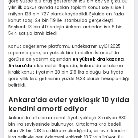
göre yüzde 6,9 artış göstererek 150 bin 657’ye çıktı. Bu
yılın ilk dokuz ayında satılan toplam konut sayısı ise 1
milyon 128 bin 727 olarak kaydedildi. Eylülde en fazla
konut satışı 24 bin 119 ile İstanbul’da gerçekleşti.
Başkenti 13 bin 417 satışla Ankara, ardından ise 8 bin
544 satışla İzmir izledi.
Konut değerleme platformu Endeksa’nın Eylül 2025
raporuna göre, en yüksek kira bedelleri İstanbul’da
görülse de yatırım açısından
en yüksek kira kazancı
Ankara’da
elde edildi. Raporda, Ankara’da ortalama
kiralık konut fiyatının 28 bin 218 lira olduğu, bu fiyata
göre yıllık kira getirisinin yüzde 9,33 olarak hesaplandığı
belirtildi.
Ankara’da evler yaklaşık 10 yılda
kendini amorti ediyor
Ankara’da ortalama konut fiyatı yaklaşık 3 milyon 630
bin lira seviyesinde bulunuyor. Ortalama kira bedeli
olan 28 bin 218 lira dikkate alındığında, bir evin kendini
kira geliriyle geri ödemesi yaklaşık 10,7 yıl sürüyor. Bu