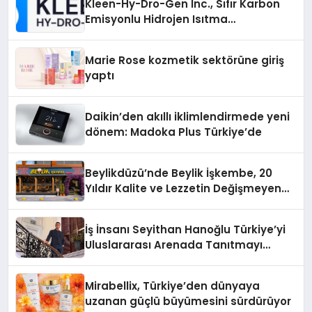
Kleen-Hy-Dro-Gen Inc., Sıfır Karbon
Emisyonlu Hidrojen Isıtma
Teknolojisinde ISO ve TSSA
Düzenleyici Onaylarını Aldı
Marie Rose kozmetik sektörüne giriş
yaptı
Daikin’den akıllı iklimlendirmede yeni
dönem: Madoka Plus Türkiye’de
Beylikdüzü’nde Beylik İşkembe, 20
Yıldır Kalite ve Lezzetin Değişmeyen
Adresi
İş İnsanı Seyithan Hanoğlu Türkiye’yi
Uluslararası Arenada Tanıtmayı
Hedefliyor
Mirabellix, Türkiye’den dünyaya
uzanan güçlü büyümesini sürdürüyor