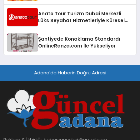
Anato Tour Turizm Dubai Merkezli
Lüks Seyahat Hizmetleriyle Küresel
Turizmde Öne Çıkıyor
Şantiyede Konaklama Standardı
OnlineRanza.com İle Yükseliyor
Adana'da Haberin Doğru Adresi
Reklam & İşbirliği:
habersonuclari@gmail.com