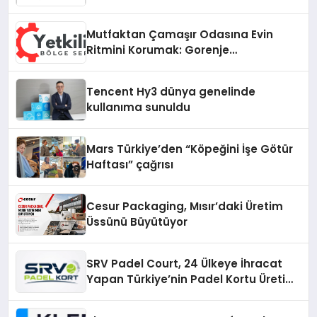
Fark Yaratıyor
Mutfaktan Çamaşır Odasına Evin
Ritmini Korumak: Gorenje
Cihazlarında Dürüst Teknik Destek
Deneyimi
Tencent Hy3 dünya genelinde
kullanıma sunuldu
Mars Türkiye’den “Köpeğini İşe Götür
Haftası” çağrısı
Cesur Packaging, Mısır’daki Üretim
Üssünü Büyütüyor
SRV Padel Court, 24 Ülkeye İhracat
Yapan Türkiye’nin Padel Kortu Üretim
Gücü