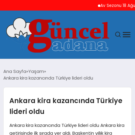
Av Sezonu 18 Ağustos’ta
ANASAYFA
Ana Sayfa
Yaşam
Ankara kira kazancında Türkiye lideri oldu
GÜNCEL
YAŞAM
Ankara kira kazancında Türkiye
lideri oldu
MAGAZIN
Ankara kira kazancında Türkiye lideri oldu Ankara kira
SAĞLIK
getirisinde ilk sırada yer aldı. Başkentin yıllık kira