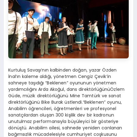
Kurtuluş Savaşı’nın kalbinde
n
doğ
an
,
yaza
r
Özden
İnal’ın kaleme aldığı, yönetmen Cengiz
Çevik’in
sahneye taşıdığı
“Beklenen”
oyununun
yönetmen
yardımcı
lı
ğını
Arda Akoğul, dans direktör
lüğünü
Özlem
Güde, müzik direktör
lüğünü
Mine
Tamtürk
ve sanat
direktörlüğünü Bike
Burak üstlendi.
“Beklenen” oyunu
,
Anabilim
öğrenciler
i
, öğretmenler
i
ve profesyonel
sanatçılardan oluşan 300 kişilik dev bir kadro
nun
unutulmaz
performansıyla
büyül
eyici
bir gösteriye
dönüştü
.
Anabilim ailesi, sahnede yeniden canl
anan
bağımsızlık mücadelesiyle c
umhuriyet coşkusunu