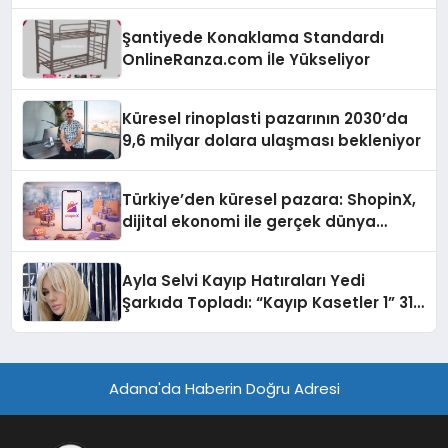
Turizmde Öne Çıkıyor
Şantiyede Konaklama Standardı
OnlineRanza.com İle Yükseliyor
Küresel rinoplasti pazarının 2030’da
9,6 milyar dolara ulaşması bekleniyor
Türkiye’den küresel pazara: ShopinX,
dijital ekonomi ile gerçek dünya
alışverişini bir araya getirmeyi
hedefliyor
Ayla Selvi Kayıp Hatıraları Yedi
Şarkıda Topladı: “Kayıp Kasetler 1” 31
Temmuz’da Çıktı
Adana'da Haberin Doğru Adresi