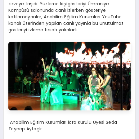
zirveye
taşıdı.
Y
üzlerce kişi
,
gösteriyi Ümraniye
Kampüsü salonunda
canlı izlerken
gösteriye
katılamayanlar,
Anabilim Eğitim Kurumları
YouTube
kanalı üzerinden yapılan canlı yayınla bu unutulmaz
gösteriyi izleme fırsatı yakaladı.
Anabilim
Eğitim Kurumları
İcra Kurulu
Üyesi
Se
da
Zeynep Aytaçlı
: