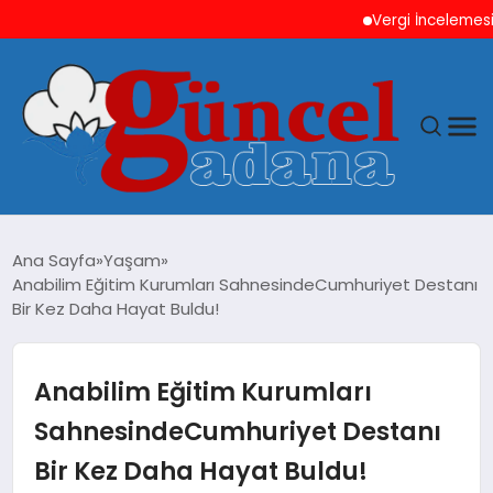
Vergi İncelemesi Öncesi 
ANASAYFA
Ana Sayfa
Yaşam
Anabilim Eğitim Kurumları SahnesindeCumhuriyet Destanı
GÜNCEL
Bir Kez Daha Hayat Buldu!
YAŞAM
Anabilim Eğitim Kurumları
MAGAZIN
SahnesindeCumhuriyet Destanı
Bir Kez Daha Hayat Buldu!
SAĞLIK