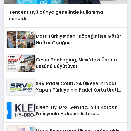
Tencent Hy3 dünya genelinde kullanıma
sunuldu
Mars Türkiye’den “Köpeğini İşe Götür
Haftası” çağrısı
Cesur Packaging, Mısır’daki Üretim
Üssünü Büyütüyor
SRV Padel Court, 24 Ülkeye İhracat
Yapan Türkiye’nin Padel Kortu Üretim
Gücü
Kleen-Hy-Dro-Gen Inc., Sıfır Karbon
Emisyonlu Hidrojen Isıtma
Teknolojisinde ISO ve TSSA
Düzenleyici Onaylarını Aldı
Marie Rose kozmetik sektörüne giriş