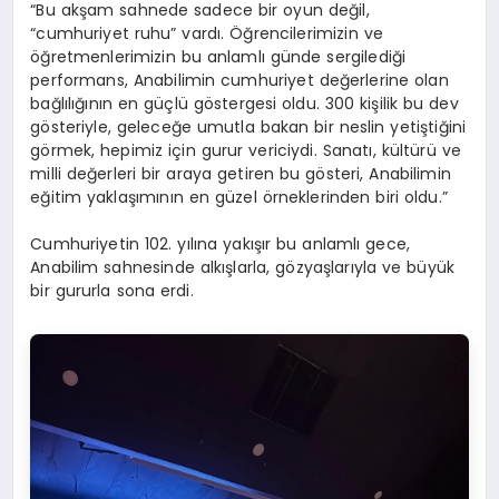
“Bu akşam sahnede sadece bir oyun değil,
“cumhuriyet
ruhu
”
vardı.
Öğrencilerimizin ve
öğretmenlerimizin bu anlamlı günde sergilediği
performans,
Anabilim
in
c
umhuriyet değerlerine olan
bağlılığının en güçlü göstergesi oldu.
300 kişilik bu dev
gösteriyle, geleceğe umutla bakan bir neslin yetiştiğini
görmek
,
hepimiz için gurur vericiydi.
Sanatı, kültürü ve
milli değerleri bir ara
ya getiren bu gösteri, Anabilim
in
eğitim yaklaşımının en güzel örneklerinden biri
oldu
.”
Cumhuriyetin 102. yılına yakışır bu anlamlı gece,
Anabilim sahnesinde alkışlarla, gözyaşlarıyla ve büyük
bir gururla sona erdi.