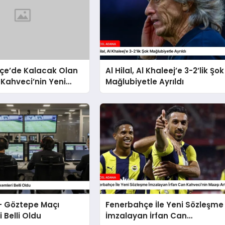
çe’de Kalacak Olan
Al Hilal, Al Khaleej’e 3-2’lik Şok
 Kahveci’nin Yeni
Mağlubiyetle Ayrıldı
si
– Göztepe Maçı
Fenerbahçe İle Yeni Sözleşme
 Belli Oldu
İmzalayan İrfan Can