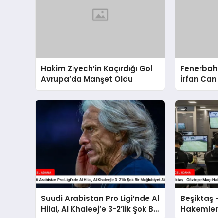
Hakim Ziyech’in Kaçırdığı Gol
Fenerbah
Avrupa’da Manşet Oldu
İrfan Can
Sözleşme
Suudi Arabistan Pro Ligi’nde Al
Beşiktaş 
Hilal, Al Khaleej’e 3-2’lik Şok Bir
Hakemleri