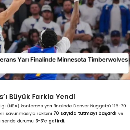
’ı Büyük Farkla Yendi
gi (NBA) konferans yarı finalinde Denver Nuggets’ı 115-70
ili savunmasıyla rakibini
70 sayıda tutmayı başardı
ve
a seride durumu
3-3’e getirdi.