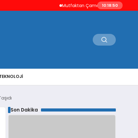
Mutfaktan Çamaşır Odasına Evin Ritmini 
10:18:51
TEKNOLOJI
Taşıdı
Son Dakika