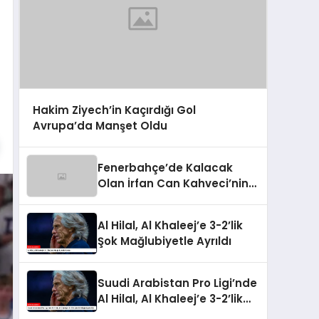
Hakim Ziyech’in Kaçırdığı Gol
Avrupa’da Manşet Oldu
Fenerbahçe’de Kalacak
Olan İrfan Can Kahveci’nin
Yeni Sözleşmesi
Al Hilal, Al Khaleej’e 3-2’lik
Şok Mağlubiyetle Ayrıldı
Suudi Arabistan Pro Ligi’nde
Al Hilal, Al Khaleej’e 3-2’lik
Şok Bir Mağlubiyet Aldı