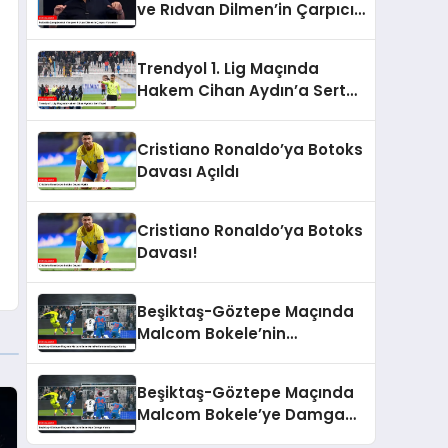
ve Rıdvan Dilmen’in Çarpıcı
Yorumları
Trendyol 1. Lig Maçında
Hakem Cihan Aydın’a Sert
Tepki
Cristiano Ronaldo’ya Botoks
Davası Açıldı
Cristiano Ronaldo’ya Botoks
Davası!
Beşiktaş-Göztepe Maçında
Malcom Bokele’nin
Performansı Damga Vurdu
Beşiktaş-Göztepe Maçında
Malcom Bokele’ye Damga
Vurdu