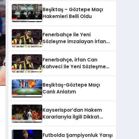
Beşiktaş – Göztepe Maçı
Hakemleri Belli Oldu
Fenerbahçe İle Yeni
Sözleşme İmzalayan İrfan
Can Kahveci’nin Maaşı Arttı
Fenerbahçe, İrfan Can
Kahveci ile Yeni Sözleşme
İmzaladı
Beşiktaş-Göztepe Maçı
Canlı Anlatım
Kayserispor’dan Hakem
Kararlarıyla İlgili Dikkat
Çeken Açıklama
Futbolda Şampiyonluk Yarışı