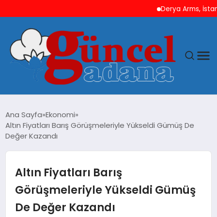
Derya Arms, İstanbul P
ANASAYFA
Ana Sayfa
Ekonomi
Altın Fiyatları Barış Görüşmeleriyle Yükseldi Gümüş De
GÜNCEL
Değer Kazandı
YAŞAM
Altın Fiyatları Barış
MAGAZIN
Görüşmeleriyle Yükseldi Gümüş
De Değer Kazandı
SAĞLIK