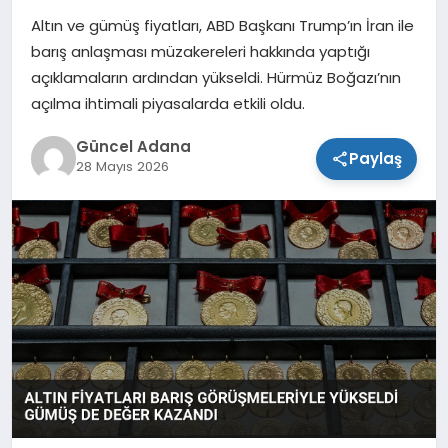
Altın ve gümüş fiyatları, ABD Başkanı Trump’ın İran ile
SPOR
barış anlaşması müzakereleri hakkında yaptığı
açıklamaların ardından yükseldi. Hürmüz Boğazı’nın
TEKNOLOJI
açılma ihtimali piyasalarda etkili oldu.
Güncel Adana
Paylaş
28 Mayıs 2026