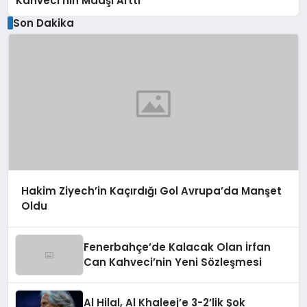
Kahveci’nin Maaşı Arttı
Son Dakika
Hakim Ziyech’in Kaçırdığı Gol Avrupa’da Manşet
Oldu
Fenerbahçe’de Kalacak Olan İrfan
Can Kahveci’nin Yeni Sözleşmesi
Al Hilal, Al Khaleej’e 3-2’lik Şok