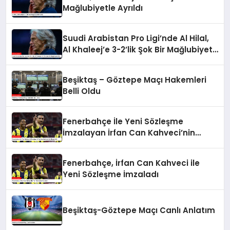
Mağlubiyetle Ayrıldı
Suudi Arabistan Pro Ligi’nde Al Hilal,
Al Khaleej’e 3-2’lik Şok Bir Mağlubiyet
Aldı
Beşiktaş – Göztepe Maçı Hakemleri
Belli Oldu
Fenerbahçe İle Yeni Sözleşme
İmzalayan İrfan Can Kahveci’nin
Maaşı Arttı
Fenerbahçe, İrfan Can Kahveci ile
Yeni Sözleşme İmzaladı
Beşiktaş-Göztepe Maçı Canlı Anlatım