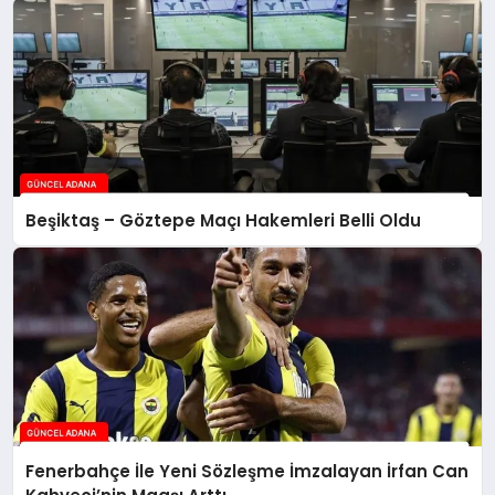
Beşiktaş – Göztepe Maçı Hakemleri Belli Oldu
Fenerbahçe İle Yeni Sözleşme İmzalayan İrfan Can