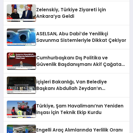
Zelenskiy, Türkiye Ziyareti İçin
Ankara’ya Geldi
ASELSAN, Abu Dabi’de Yenilikçi
Savunma Sistemleriyle Dikkat Çekiyor
Cumhurbaşkanı Dış Politika ve
Güvenlik Başdanışmanı Akif Çağatay
Kılıç, Suriye Panelinde Konuştu
İçişleri Bakanlığı, Van Belediye
Başkanı Abdullah Zeydan’ın
Görevden Alındığını Açıkladı
Türkiye, Şam Havalimanı’nın Yeniden
İnşası İçin Teknik Ekip Kurdu
Engelli Araç Alımlarında Yerlilik Oranı