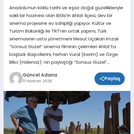
Anadolu’nun köklü tarihi ve eşsiz doğal güzellikleriyle
SPOR
saklı bir hazinesi olan Bitlis’in Ahlat ilçesi, dev bir
sinema projesine ev sahipliği yapıyor. Kültür ve
TEKNOLOJI
Turizm Bakanlığı ile TRT’nin ortak yapımı, Türk
sinemasının usta yönetmeni Mesut Uçakan imzalı
“Sonsuz Güzel” sinema filminin çekimleri Ahlat’ta
başladı. Başrollerini, Ferhan Vural (Kerim) ve Özge
Bilici (Halenaz)’ nin paylaştığı “Sonsuz Güzel”…
Güncel Adana
Paylaş
11 Haziran 2026