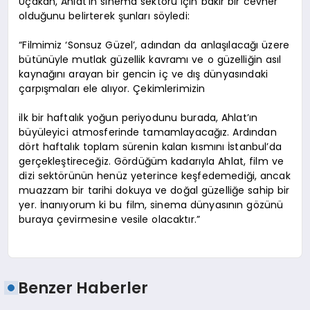
Uçakan, Ahlat’ın sinema sektörü için bakir bir cevher
olduğunu belirterek şunları söyledi:
“Filmimiz ‘Sonsuz Güzel’, adından da anlaşılacağı üzere
bütünüyle mutlak güzellik kavramı ve o güzelliğin asıl
kaynağını arayan bir gencin iç ve dış dünyasındaki
çarpışmaları ele alıyor. Çekimlerimizin
ilk bir haftalık yoğun periyodunu burada, Ahlat’ın
büyüleyici atmosferinde tamamlayacağız. Ardından
dört haftalık toplam sürenin kalan kısmını İstanbul’da
gerçekleştireceğiz. Gördüğüm kadarıyla Ahlat, film ve
dizi sektörünün henüz yeterince keşfedemediği, ancak
muazzam bir tarihi dokuya ve doğal güzelliğe sahip bir
yer. İnanıyorum ki bu film, sinema dünyasının gözünü
buraya çevirmesine vesile olacaktır.”
Benzer Haberler