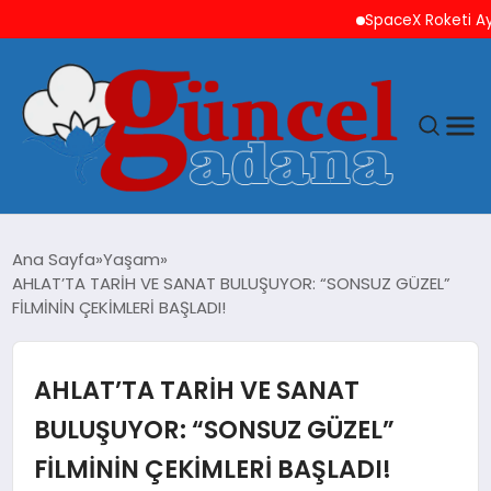
SpaceX Roketi Ay’a Ça
ANASAYFA
Ana Sayfa
Yaşam
AHLAT’TA TARİH VE SANAT BULUŞUYOR: “SONSUZ GÜZEL”
GÜNCEL
FİLMİNİN ÇEKİMLERİ BAŞLADI!
YAŞAM
AHLAT’TA TARİH VE SANAT
MAGAZIN
BULUŞUYOR: “SONSUZ GÜZEL”
FİLMİNİN ÇEKİMLERİ BAŞLADI!
SAĞLIK