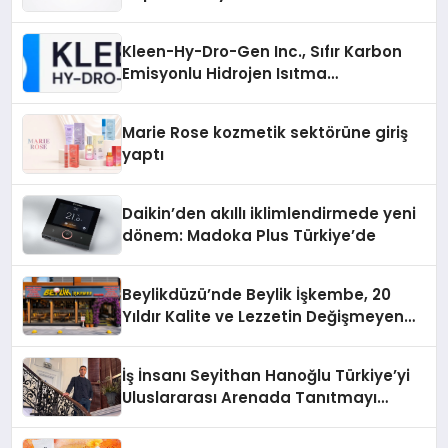
Gücü
Kleen-Hy-Dro-Gen Inc., Sıfır Karbon
Emisyonlu Hidrojen Isıtma
Teknolojisinde ISO ve TSSA
Düzenleyici Onaylarını Aldı
Marie Rose kozmetik sektörüne giriş
yaptı
Daikin’den akıllı iklimlendirmede yeni
dönem: Madoka Plus Türkiye’de
Beylikdüzü’nde Beylik İşkembe, 20
Yıldır Kalite ve Lezzetin Değişmeyen
Adresi
İş İnsanı Seyithan Hanoğlu Türkiye’yi
Uluslararası Arenada Tanıtmayı
Hedefliyor