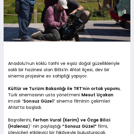
Anadolu’nun köklü tarihi ve eşsiz doğal güzellikleriyle
saklı bir hazinesi olan Bitlis’in Ahlat ilçesi, dev bir
sinema projesine ev sahipliği yapıyor.
Kültür ve Turizm Bakanlığı ile TRT’nin ortak yapımı
,
Türk sinemasının usta yönetmeni
Mesut Uçakan
imzalı “
Sonsuz Güzel
” sinema filminin çekimleri
Ahlat’ta başladı.
Başrollerini
, Ferhan Vural (Kerim) ve Özge Bilici
(Halenaz
)’ nin paylaştığı
“Sonsuz Güzel”
filmi,
izleyicileri etkileyici bir hikâyeyle buluşturacak.