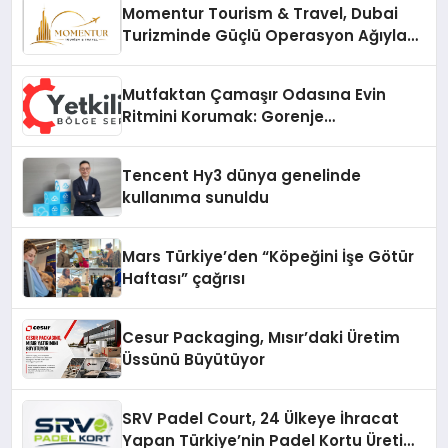
Momentur Tourism & Travel, Dubai
Turizminde Güçlü Operasyon Ağıyla
Fark Yaratıyor
Mutfaktan Çamaşır Odasına Evin
Ritmini Korumak: Gorenje
Cihazlarında Dürüst Teknik Destek
Deneyimi
Tencent Hy3 dünya genelinde
kullanıma sunuldu
Mars Türkiye’den “Köpeğini İşe Götür
Haftası” çağrısı
Cesur Packaging, Mısır’daki Üretim
Üssünü Büyütüyor
SRV Padel Court, 24 Ülkeye İhracat
Yapan Türkiye’nin Padel Kortu Üretim