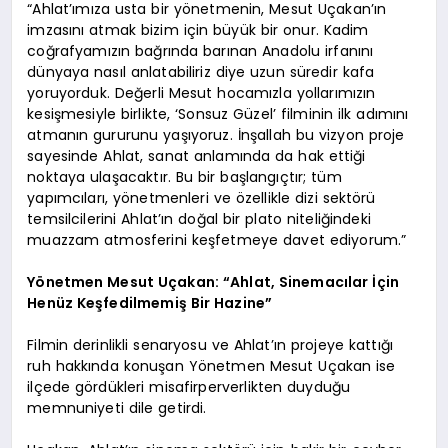
“Ahlat’ımıza usta bir yönetmenin, Mesut Uçakan’ın
imzasını atmak bizim için büyük bir onur. Kadim
coğrafyamızın bağrında barınan Anadolu irfanını
dünyaya nasıl anlatabiliriz diye uzun süredir kafa
yoruyorduk. Değerli Mesut hocamızla yollarımızın
kesişmesiyle birlikte, ‘Sonsuz Güzel’ filminin ilk adımını
atmanın gururunu yaşıyoruz. İnşallah bu vizyon proje
sayesinde Ahlat, sanat anlamında da hak ettiği
noktaya ulaşacaktır. Bu bir başlangıçtır; tüm
yapımcıları, yönetmenleri ve özellikle dizi sektörü
temsilcilerini Ahlat’ın doğal bir plato niteliğindeki
muazzam atmosferini keşfetmeye davet ediyorum.”
Yönetmen Mesut Uçakan: “Ahlat, Sinemacılar İçin
Henüz Keşfedilmemiş Bir Hazine”
Filmin derinlikli senaryosu ve Ahlat’ın projeye kattığı
ruh hakkında konuşan Yönetmen Mesut Uçakan ise
ilçede gördükleri misafirperverlikten duyduğu
memnuniyeti dile getirdi.