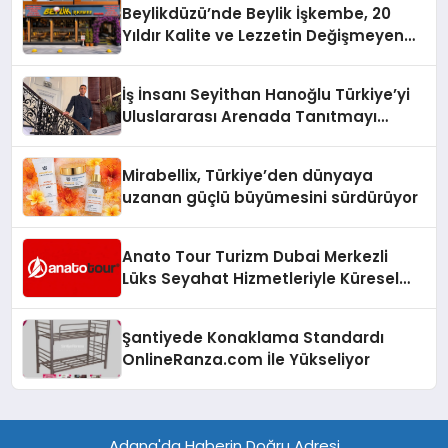
Beylikdüzü’nde Beylik İşkembe, 20
Yıldır Kalite ve Lezzetin Değişmeyen
Adresi
İş İnsanı Seyithan Hanoğlu Türkiye’yi
Uluslararası Arenada Tanıtmayı
Hedefliyor
Mirabellix, Türkiye’den dünyaya
uzanan güçlü büyümesini sürdürüyor
Anato Tour Turizm Dubai Merkezli
Lüks Seyahat Hizmetleriyle Küresel
Turizmde Öne Çıkıyor
Şantiyede Konaklama Standardı
OnlineRanza.com İle Yükseliyor
Adana'da Haberin Doğru Adresi