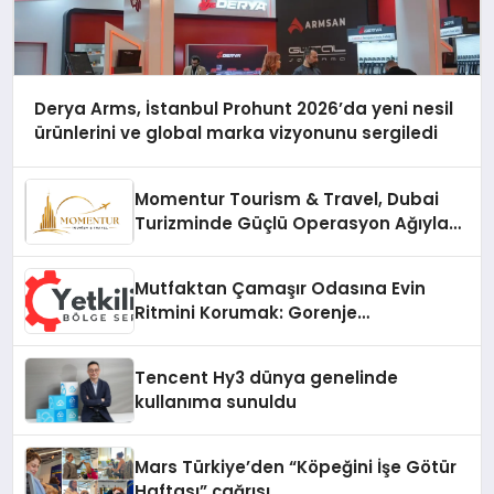
Derya Arms, İstanbul Prohunt 2026’da yeni nesil
ürünlerini ve global marka vizyonunu sergiledi
Momentur Tourism & Travel, Dubai
Turizminde Güçlü Operasyon Ağıyla
Fark Yaratıyor
Mutfaktan Çamaşır Odasına Evin
Ritmini Korumak: Gorenje
Cihazlarında Dürüst Teknik Destek
Deneyimi
Tencent Hy3 dünya genelinde
kullanıma sunuldu
Mars Türkiye’den “Köpeğini İşe Götür
Haftası” çağrısı