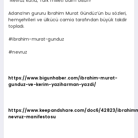
“Nevruz kutlu, Türk milleti daim olsun!”
Adana’nın gururu İbrahim Murat Gündüz’ün bu sözleri,
hemşehrileri ve ülkücü camia tarafından büyük takdir
topladı.
#ibrahim-murat-gunduz
#nevruz
https://www.bigunhaber.com/ibrahim-murat-
gunduz-ve-kerim-yaziharman-yazdi/
https://www.keepandshare.com/doc6/42823/ibrahim
nevruz-manifestosu