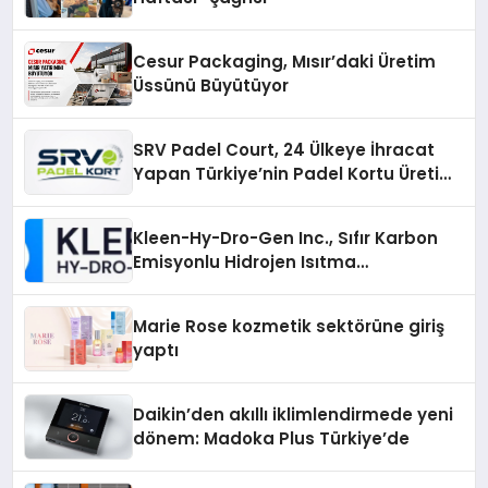
Cesur Packaging, Mısır’daki Üretim
Üssünü Büyütüyor
SRV Padel Court, 24 Ülkeye İhracat
Yapan Türkiye’nin Padel Kortu Üretim
Gücü
Kleen-Hy-Dro-Gen Inc., Sıfır Karbon
Emisyonlu Hidrojen Isıtma
Teknolojisinde ISO ve TSSA
Düzenleyici Onaylarını Aldı
Marie Rose kozmetik sektörüne giriş
yaptı
Daikin’den akıllı iklimlendirmede yeni
dönem: Madoka Plus Türkiye’de