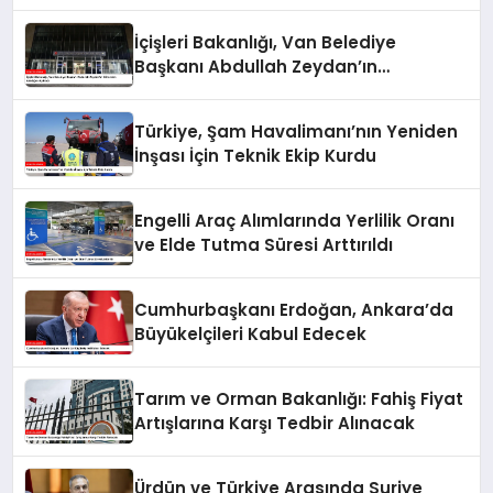
Kılıç, Suriye Panelinde Konuştu
İçişleri Bakanlığı, Van Belediye
Başkanı Abdullah Zeydan’ın
Görevden Alındığını Açıkladı
Türkiye, Şam Havalimanı’nın Yeniden
İnşası İçin Teknik Ekip Kurdu
Engelli Araç Alımlarında Yerlilik Oranı
ve Elde Tutma Süresi Arttırıldı
Cumhurbaşkanı Erdoğan, Ankara’da
Büyükelçileri Kabul Edecek
Tarım ve Orman Bakanlığı: Fahiş Fiyat
Artışlarına Karşı Tedbir Alınacak
Ürdün ve Türkiye Arasında Suriye