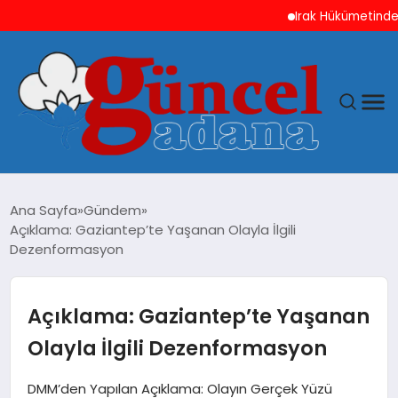
Irak Hükümetinden ABD
ANASAYFA
Ana Sayfa
Gündem
Açıklama: Gaziantep’te Yaşanan Olayla İlgili
GÜNCEL
Dezenformasyon
YAŞAM
Açıklama: Gaziantep’te Yaşanan
MAGAZIN
Olayla İlgili Dezenformasyon
SAĞLIK
DMM’den Yapılan Açıklama: Olayın Gerçek Yüzü