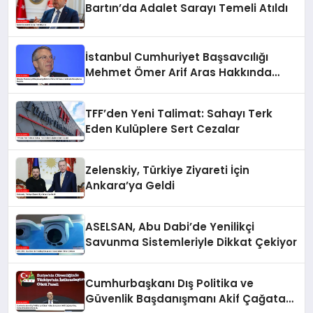
Bartın’da Adalet Sarayı Temeli Atıldı
İstanbul Cumhuriyet Başsavcılığı
Mehmet Ömer Arif Aras Hakkında
Soruşturma Başlattı
TFF’den Yeni Talimat: Sahayı Terk
Eden Kulüplere Sert Cezalar
Zelenskiy, Türkiye Ziyareti İçin
Ankara’ya Geldi
ASELSAN, Abu Dabi’de Yenilikçi
Savunma Sistemleriyle Dikkat Çekiyor
Cumhurbaşkanı Dış Politika ve
Güvenlik Başdanışmanı Akif Çağatay