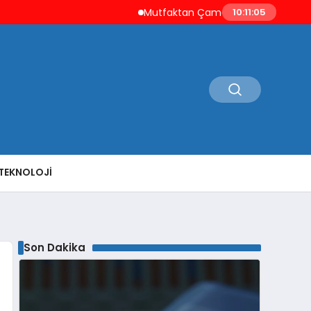
Mutfaktan Çamaşır Odasına Evin Ritmini 
10:11:06
TEKNOLOJI
Son Dakika