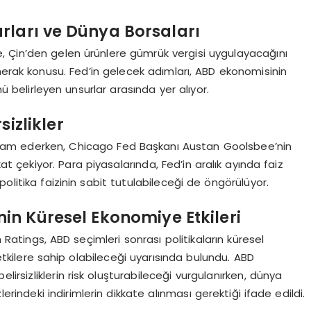
rları ve Dünya Borsaları
, Çin’den gelen ürünlere gümrük vergisi uygulayacağını
merak konusu. Fed’in gelecek adımları, ABD ekonomisinin
nü belirleyen unsurlar arasında yer alıyor.
sizlikler
r devam ederken, Chicago Fed Başkanı Austan Goolsbee’nin
at çekiyor. Para piyasalarında, Fed’in aralık ayında faiz
olitika faizinin sabit tutulabileceği de öngörülüyor.
nin Küresel Ekonomiye Etkileri
 Ratings, ABD seçimleri sonrası politikaların küresel
kilere sahip olabileceği uyarısında bulundu. ABD
elirsizliklerin risk oluşturabileceği vurgulanırken, dünya
rindeki indirimlerin dikkate alınması gerektiği ifade edildi.