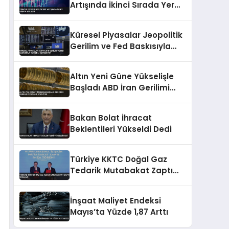
Artışında İkinci Sırada Yer
Aldı
Küresel Piyasalar Jeopolitik
Gerilim ve Fed Baskısıyla
Temkinli Seyrediyor
Altın Yeni Güne Yükselişle
Başladı ABD İran Gerilimi
Fiyatları Etkiliyor
Bakan Bolat İhracat
Beklentileri Yükseldi Dedi
Türkiye KKTC Doğal Gaz
Tedarik Mutabakat Zaptı
İmzaladı
İnşaat Maliyet Endeksi
Mayıs’ta Yüzde 1,87 Arttı