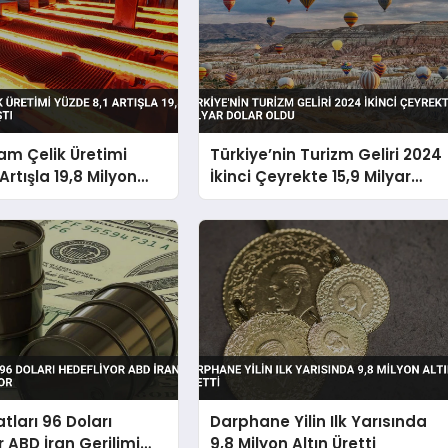
am Çelik Üretimi
Türkiye’nin Turizm Geliri 2024
Artışla 19,8 Milyon
İkinci Çeyrekte 15,9 Milyar
tı
Dolar Oldu
atları 96 Doları
Darphane Yilin Ilk Yarısında
r ABD İran Gerilimi
9,8 Milyon Altın Üretti