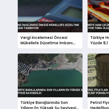
Vergi İncelemesi Öncesi
Türkiye H
Mükellefe Düzeltme İmkanı
Yüzde 8,1 
Tanınıyor
Tona Ulaş
Türkiye Barajlarında Son
Petrol Fiy
Yılların En Yüksek Su Seviyesi
Hedefliyo