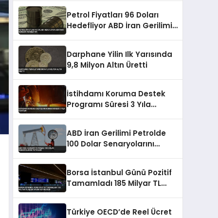
Petrol Fiyatları 96 Doları
Hedefliyor ABD İran Gerilimi
Yükseliyor
Darphane Yilin Ilk Yarısında
9,8 Milyon Altın Üretti
İstihdamı Koruma Destek
Programı Süresi 3 Yıla
Uzatıldı
ABD İran Gerilimi Petrolde
100 Dolar Senaryolarını
Tetikledi
Borsa İstanbul Günü Pozitif
Tamamladı 185 Milyar TL
İşlem Hacmi Kaydedildi
Türkiye OECD’de Reel Ücret