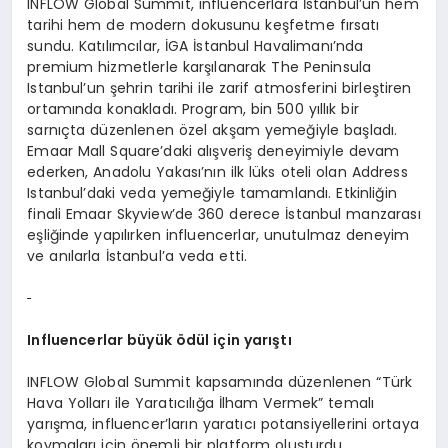
INFLOW Global Summit, influencerlara İstanbul’un hem
tarihi hem de modern dokusunu keşfetme fırsatı
sundu. Katılımcılar, İGA İstanbul Havalimanı’nda
premium hizmetlerle karşılanarak The Peninsula
Istanbul’un şehrin tarihi ile zarif atmosferini birleştiren
ortamında konakladı. Program, bin 500 yıllık bir
sarnıçta düzenlenen özel akşam yemeğiyle başladı.
Emaar Mall Square’daki alışveriş deneyimiyle devam
ederken, Anadolu Yakası’nın ilk lüks oteli olan Address
Istanbul’daki veda yemeğiyle tamamlandı. Etkinliğin
finali Emaar Skyview’de 360 derece İstanbul manzarası
eşliğinde yapılırken influencerlar, unutulmaz deneyim
ve anılarla İstanbul’a veda etti.
Influencerlar büyük ödül için yarıştı
INFLOW Global Summit kapsamında düzenlenen “Türk
Hava Yolları ile Yaratıcılığa İlham Vermek” temalı
yarışma, influencer’ların yaratıcı potansiyellerini ortaya
koymaları için önemli bir platform oluşturdu.