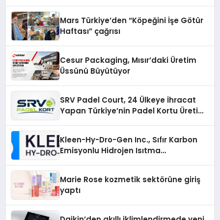
Mars Türkiye’den “Köpeğini İşe Götür
Haftası” çağrısı
Cesur Packaging, Mısır’daki Üretim
Üssünü Büyütüyor
SRV Padel Court, 24 Ülkeye İhracat
Yapan Türkiye’nin Padel Kortu Üretim
Gücü
Kleen-Hy-Dro-Gen Inc., Sıfır Karbon
Emisyonlu Hidrojen Isıtma
Teknolojisinde ISO ve TSSA
Düzenleyici Onaylarını Aldı
Marie Rose kozmetik sektörüne giriş
yaptı
Daikin’den akıllı iklimlendirmede yeni