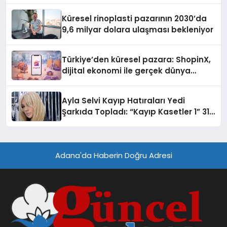
Küresel rinoplasti pazarının 2030’da
9,6 milyar dolara ulaşması bekleniyor
Türkiye’den küresel pazara: ShopinX,
dijital ekonomi ile gerçek dünya
alışverişini bir araya getirmeyi
hedefliyor
Ayla Selvi Kayıp Hatıraları Yedi
Şarkıda Topladı: “Kayıp Kasetler 1” 31
Temmuz’da Çıktı
Adana'da Haberin Doğru Adresi