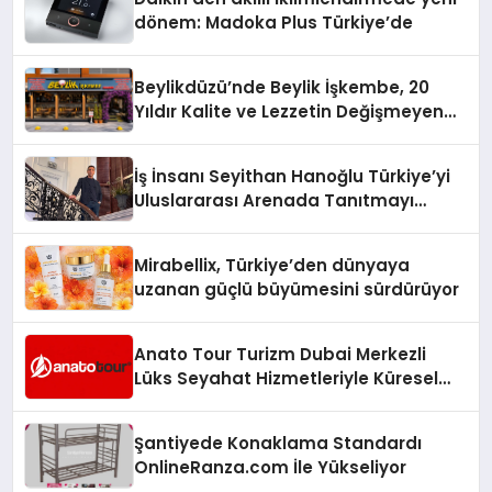
dönem: Madoka Plus Türkiye’de
Beylikdüzü’nde Beylik İşkembe, 20
Yıldır Kalite ve Lezzetin Değişmeyen
Adresi
İş İnsanı Seyithan Hanoğlu Türkiye’yi
Uluslararası Arenada Tanıtmayı
Hedefliyor
Mirabellix, Türkiye’den dünyaya
uzanan güçlü büyümesini sürdürüyor
Anato Tour Turizm Dubai Merkezli
Lüks Seyahat Hizmetleriyle Küresel
Turizmde Öne Çıkıyor
Şantiyede Konaklama Standardı
OnlineRanza.com İle Yükseliyor