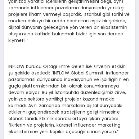
yalnızca yaratıcı içeriklerin geliştirilmesini değil, aynı
zamanda influencer pazarlama dünyasında yenilikçi
projelere ilham vermeyi başardık. İstanbul gibi tarihi ve
modern dokuyu bir arada barındıran eşsiz bir şehirde,
dijital dünyanın geleceğine yön veren bir ekosistemin
oluşumuna katkıda bulunmak bizler için son derece
kıymetli.”
INFLOW Kurucu Ortağı Emre Gelen ise zirvenin etkisini
şu şekilde özetledi: “INFLOW Global Summit, influencer
pazarlaması dünyasında inovasyonun ve işbirliğinin en
güçlü platformlarından biri olarak konumlanmaya
devam ediyor. Bu yıl İstanbul’da düzenlediğimiz zirve,
yalnızca sektöre yenilikçi projeler kazandırmakla
kalmadı. Aynı zamanda markaların dijital dünyadaki
etkilerini güçlendirecek stratejilerin geliştirilmesine
olanak tanıdı. Etkinlik sonrası ortaya çıkan yaratıcı
fikirlerin ve projelerin, küresel influencer marketing
ekosistemine yeni kapılar açacağına inanıyorum.”