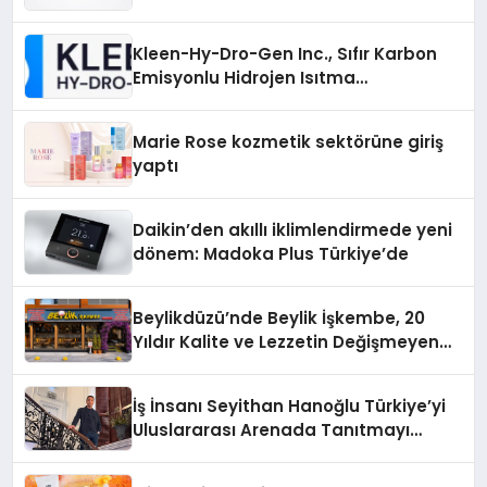
Gücü
Kleen-Hy-Dro-Gen Inc., Sıfır Karbon
Emisyonlu Hidrojen Isıtma
Teknolojisinde ISO ve TSSA
Düzenleyici Onaylarını Aldı
Marie Rose kozmetik sektörüne giriş
yaptı
Daikin’den akıllı iklimlendirmede yeni
dönem: Madoka Plus Türkiye’de
Beylikdüzü’nde Beylik İşkembe, 20
Yıldır Kalite ve Lezzetin Değişmeyen
Adresi
İş İnsanı Seyithan Hanoğlu Türkiye’yi
Uluslararası Arenada Tanıtmayı
Hedefliyor