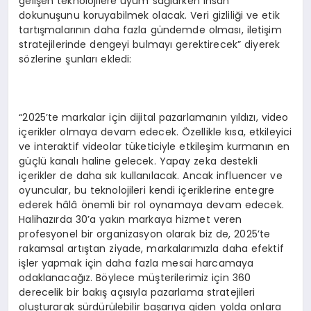
gelişen teknolojilere uyum sağlarken insan
dokunuşunu koruyabilmek olacak. Veri gizliliği ve etik
tartışmalarının daha fazla gündemde olması, iletişim
stratejilerinde dengeyi bulmayı gerektirecek” diyerek
sözlerine şunları ekledi:
“2025’te markalar için dijital pazarlamanın yıldızı, video
içerikler olmaya devam edecek. Özellikle kısa, etkileyici
ve interaktif videolar tüketiciyle etkileşim kurmanın en
güçlü kanalı haline gelecek. Yapay zeka destekli
içerikler de daha sık kullanılacak. Ancak influencer ve
oyuncular, bu teknolojileri kendi içeriklerine entegre
ederek hâlâ önemli bir rol oynamaya devam edecek.
Halihazırda 30’a yakın markaya hizmet veren
profesyonel bir organizasyon olarak biz de, 2025’te
rakamsal artıştan ziyade, markalarımızla daha efektif
işler yapmak için daha fazla mesai harcamaya
odaklanacağız. Böylece müşterilerimiz için 360
derecelik bir bakış açısıyla pazarlama stratejileri
oluşturarak sürdürülebilir başarıya giden yolda onlara