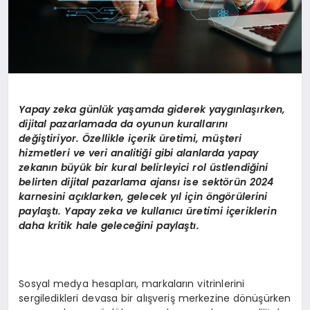
Yapay zeka günlük yaşamda giderek yaygınlaşırken,
dijital pazarlamada da oyunun kurallarını
değiştiriyor. Özellikle iç
erik
üretimi, müşteri
hizmetleri ve veri analitiği gibi alanlarda yapay
zekanın büyük bir kural belirleyici rol üstlendiğini
belirten dijital pazarlama ajansı ise sekt
ö
rün 2024
karnesini açıklarken, gelecek yıl için
ö
ng
ö
rülerini
paylaştı. Yapay zeka ve kullanıcı üretimi iç
erik
lerin
daha kritik hale geleceğini paylaştı.
Sosyal medya hesapları, markaların vitrinlerini
sergiledikleri devasa bir alışveriş merkezine dönüşürken