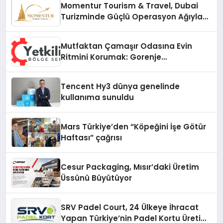
Momentur Tourism & Travel, Dubai
Turizminde Güçlü Operasyon Ağıyla
Fark Yaratıyor
Mutfaktan Çamaşır Odasına Evin
Ritmini Korumak: Gorenje
Cihazlarında Dürüst Teknik Destek
Deneyimi
Tencent Hy3 dünya genelinde
kullanıma sunuldu
Mars Türkiye’den “Köpeğini İşe Götür
Haftası” çağrısı
Cesur Packaging, Mısır’daki Üretim
Üssünü Büyütüyor
SRV Padel Court, 24 Ülkeye İhracat
Yapan Türkiye’nin Padel Kortu Üretim