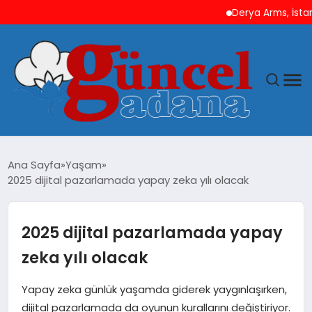
Derya Arms, İstanbul Pro
ANASAYFA
Ana Sayfa
Yaşam
2025 dijital pazarlamada yapay zeka yılı olacak
GÜNCEL
YAŞAM
2025 dijital pazarlamada yapay
zeka yılı olacak
MAGAZIN
Yapay zeka günlük yaşamda giderek yaygınlaşırken,
SAĞLIK
dijital pazarlamada da oyunun kurallarını değiştiriyor.