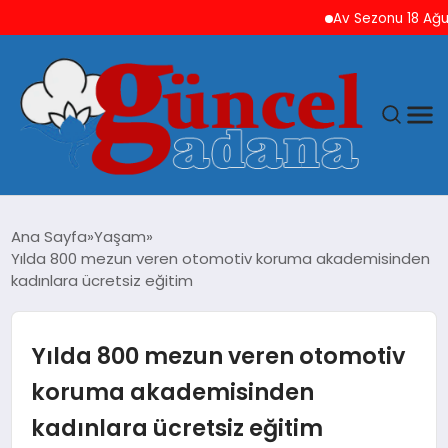
Av Sezonu 18 Ağustos’ta
ANASAYFA
Ana Sayfa
Yaşam
Yılda 800 mezun veren otomotiv koruma akademisinden
GÜNCEL
kadınlara ücretsiz eğitim
YAŞAM
Yılda 800 mezun veren otomotiv
MAGAZIN
koruma akademisinden
kadınlara ücretsiz eğitim
SAĞLIK