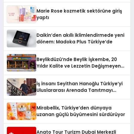
Düzenleyici Onaylarını Aldı
Marie Rose kozmetik sektörüne giriş
yaptı
Daikin’den akıllı iklimlendirmede yeni
dönem: Madoka Plus Türkiye’de
Beylikdüzü’nde Beylik İşkembe, 20
Yıldır Kalite ve Lezzetin Değişmeyen
Adresi
İş İnsanı Seyithan Hanoğlu Türkiye’yi
Uluslararası Arenada Tanıtmayı
Hedefliyor
Mirabellix, Türkiye’den dünyaya
uzanan güçlü büyümesini sürdürüyor
Anato Tour Turizm Dubai Merkezli