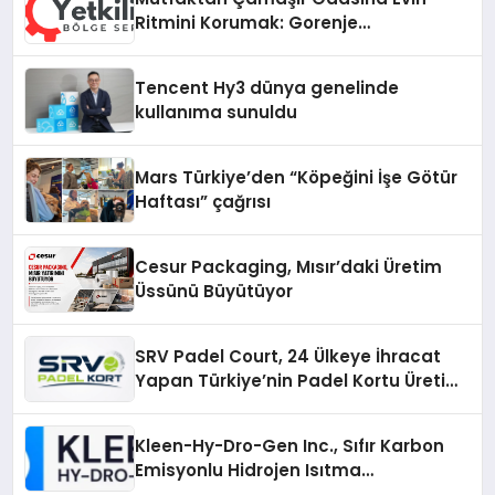
Ritmini Korumak: Gorenje
Cihazlarında Dürüst Teknik Destek
Deneyimi
Tencent Hy3 dünya genelinde
kullanıma sunuldu
Mars Türkiye’den “Köpeğini İşe Götür
Haftası” çağrısı
Cesur Packaging, Mısır’daki Üretim
Üssünü Büyütüyor
SRV Padel Court, 24 Ülkeye İhracat
Yapan Türkiye’nin Padel Kortu Üretim
Gücü
Kleen-Hy-Dro-Gen Inc., Sıfır Karbon
Emisyonlu Hidrojen Isıtma
Teknolojisinde ISO ve TSSA