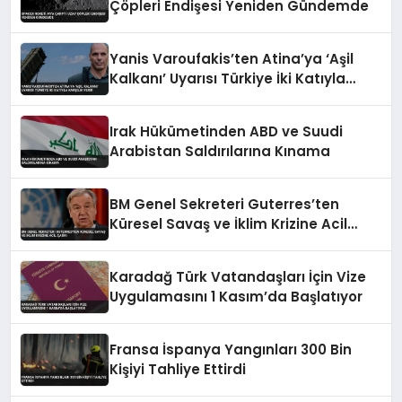
Çöpleri Endişesi Yeniden Gündemde
Yanis Varoufakis’ten Atina’ya ‘Aşil
Kalkanı’ Uyarısı Türkiye İki Katıyla
Karşılık Verir
Irak Hükümetinden ABD ve Suudi
Arabistan Saldırılarına Kınama
BM Genel Sekreteri Guterres’ten
Küresel Savaş ve İklim Krizine Acil
Çağrı
Karadağ Türk Vatandaşları İçin Vize
Uygulamasını 1 Kasım’da Başlatıyor
Fransa İspanya Yangınları 300 Bin
Kişiyi Tahliye Ettirdi