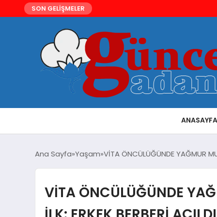
SON GELİŞMELER
ANASAYF
Ana Sayfa
Yaşam
VİTA ÖNCÜLÜĞÜNDE YAĞMUR MUŞ’T
VİTA ÖNCÜLÜĞÜNDE YAĞM
İLK: ERKEK BERBERİ AÇILDI