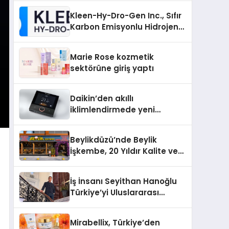
Kleen-Hy-Dro-Gen Inc., Sıfır
Karbon Emisyonlu Hidrojen
Isıtma Teknolojisinde ISO ve
TSSA Düzenleyici Onaylarını
Marie Rose kozmetik
Aldı
sektörüne giriş yaptı
Daikin’den akıllı
iklimlendirmede yeni
dönem: Madoka Plus
Türkiye’de
Beylikdüzü’nde Beylik
İşkembe, 20 Yıldır Kalite ve
Lezzetin Değişmeyen Adresi
İş İnsanı Seyithan Hanoğlu
Türkiye’yi Uluslararası
Arenada Tanıtmayı
Hedefliyor
Mirabellix, Türkiye’den