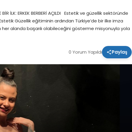
 İLK: ERKEK BERBERİ AÇILDI Estetik ve güzellik sektöründe
Estetik Güzellik eğitiminin ardından Türkiye’de bir ilke imza
n her alanda başarılı olabileceğini gösterme misyonuyla yola
0 Yorum Yapıldı
Paylaş