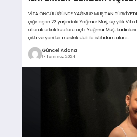
VİTA ÖNCÜLÜĞÜNDE YAĞMUR MUŞ’TAN TÜRKİYE’DE BİR
çığır açan 22 yaşındaki Yağmur Muş, üç yıllık Vita 
atarak erkek kuaförü açtı. Yağmur Muş, kadınları
çıktı ve yeni bir meslek dalı ile istihdam alanı…
Güncel Adana
17 Temmuz 2024