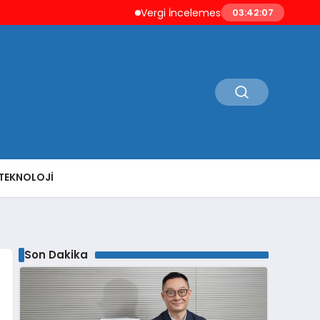
Vergi İncelemesi Öncesi Mükellefe Düzeltme İm
03:42:09
TEKNOLOJI
Son Dakika