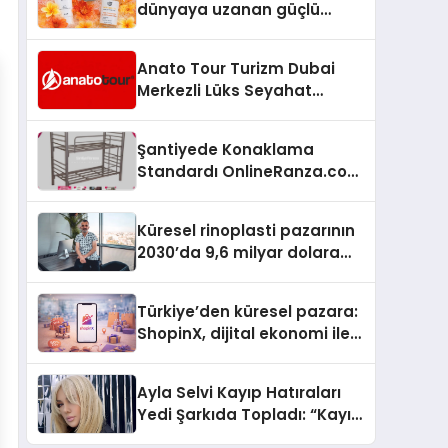
dünyaya uzanan güçlü
büyümesini sürdürüyor
Anato Tour Turizm Dubai
Merkezli Lüks Seyahat
Hizmetleriyle Küresel
Turizmde Öne Çıkıyor
Şantiyede Konaklama
Standardı OnlineRanza.com
İle Yükseliyor
Küresel rinoplasti pazarının
2030’da 9,6 milyar dolara
ulaşması bekleniyor
Türkiye’den küresel pazara:
ShopinX, dijital ekonomi ile
gerçek dünya alışverişini bir
araya getirmeyi hedefliyor
Ayla Selvi Kayıp Hatıraları
Yedi Şarkıda Topladı: “Kayıp
Kasetler 1” 31 Temmuz’da