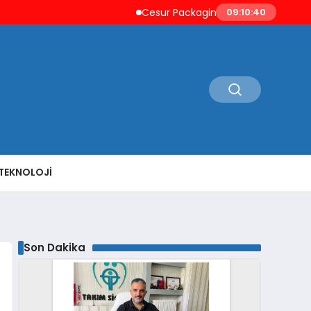
Cesur Packaging, Mısır’daki Üretim Üssünü
09:10:41
TEKNOLOJI
Son Dakika