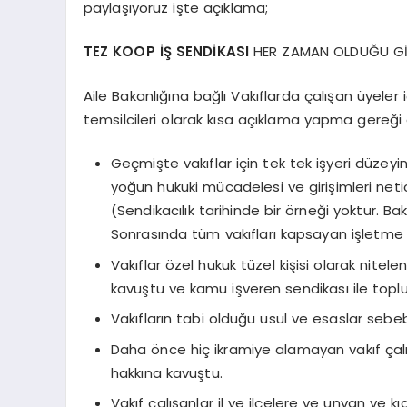
paylaşıyoruz işte açıklama;
TEZ KOOP İŞ SENDİKASI
HER ZAMAN OLDUĞU GİB
Aile Bakanlığına bağlı Vakıflarda çalışan üyeler iç
temsilcileri olarak kısa açıklama yapma gereği
Geçmişte vakıflar için tek tek işyeri düzeyi
yoğun hukuki mücadelesi ve girişimleri net
(Sendikacılık tarihinde bir örneği yoktur. B
Sonrasında tüm vakıfları kapsayan işletme
Vakıflar özel hukuk tüzel kişisi olarak nitel
kavuştu ve kamu işveren sendikası ile topl
Vakıfların tabi olduğu usul ve esaslar sebebi
Daha önce hiç ikramiye alamayan vakıf çalış
hakkına kavuştu.
Vakıf çalışanlar il ve ilçelere ve unvan ve k