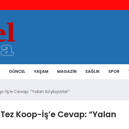
A
GÜNCEL
YAŞAM
MAGAZIN
SAĞLIK
SPOR
op-İş’e Cevap: “Yalan Söylüyorlar”
 Tez Koop-İş’e Cevap: “Yalan