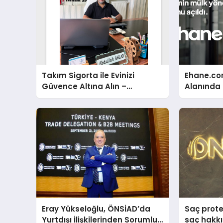
Takım Sigorta ile Evinizi
Ehane.co
Güvence Altına Alın –
Alanında T
Abdullah Aslan ile Röportaj
Gerçekleş
Eray Yükseloğlu, ÖNSİAD’da
Saç prote
Yurtdışı İlişkilerinden Sorumlu
saç hakkı