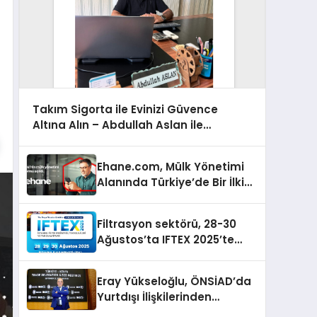
Takım Sigorta ile Evinizi Güvence
Altına Alın – Abdullah Aslan ile
Röportaj
Ehane.com, Mülk Yönetimi
Alanında Türkiye’de Bir İlki
Gerçekleştirmek İçin
Yayında
Filtrasyon sektörü, 28-30
Ağustos’ta IFTEX 2025’te
buluşacak
Eray Yükseloğlu, ÖNSİAD’da
Yurtdışı İlişkilerinden
Sorumlu Genel Başkan