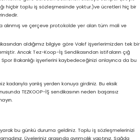
ı hiçbir toplu iş sözleşmesinde yoktur.)ve ücretleri hiç bir
rindedir.
 alınmış ve çerçeve protokolde yer alan tüm mali ve
ikasından aldığımız bilgiye göre Vakıf işyerlerimizden tek bir
miştir. Ancak Tez-Koop-İş Sendikasından istifaların çığ
e Spor Bakanlığı işyerlerini kaybedeceğinizi anlayınca da bu
z kadarıyla yanlış yerden konuya girdiniz. Bu eksik
konusunda TEZKOOP-İŞ sendikasının neden başarısız
mayın.
arak bu günkü duruma geldiniz. Toplu iş sözleşmelerinizi
yamadınız. Üyeleriniz arasında ayrımcılık yaptınız. Sağda