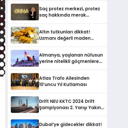
Yardımcısı Oldu
Saç protez merkezi, protez
saç hakkında merak
edilenleri anlattı
Altın tutkunları dikkat!
Uzmanı değerli maden
yatırımcılarını uyardı!
Almanya, yaşlanan nüfusun
yerine nitelikli göçmenlere
kapılarını açıyor
Atlas Trafo Ailesinden
10’uncu Yıl Kutlaması
Drift NEU KKTC 2024 Drift
Şampiyonası 2. Yarışı Yakın
Doğu Kampüsünde
Gerçekleştirildi
Dubai’ye gidecekler dikkat!