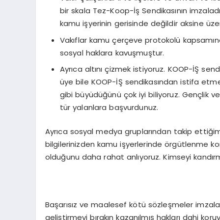
bir skala Tez-Koop-İş Sendikasının imzaladığ
kamu işyerinin gerisinde değildir aksine üze
Vakıflar kamu çerçeve protokolü kapsamına
sosyal haklara kavuşmuştur.
Ayrıca altını çizmek istiyoruz. KOOP-İŞ send
üye bile KOOP-İŞ sendikasından istifa etme
gibi büyüdüğünü çok iyi biliyoruz. Gençlik v
tür yalanlara başvurdunuz.
Ayrıca sosyal medya gruplarından takip ettiğimi
bilgilerinizden kamu işyerlerinde örgütlenme 
olduğunu daha rahat anlıyoruz. Kimseyi kandır
Başarısız ve maalesef kötü sözleşmeler imzalay
geliştirmeyi bırakın kazanılmış hakları dahi koru