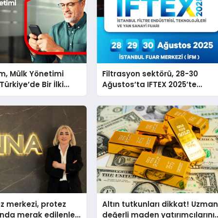
m, Mülk Yönetimi
Filtrasyon sektörü, 28-30
ürkiye’de Bir İlki
Ağustos’ta IFTEX 2025’te
tirmek İçin Yayında
buluşacak
z merkezi, protez
Altın tutkunları dikkat! Uzman
nda merak edilenleri
değerli maden yatırımcılarını