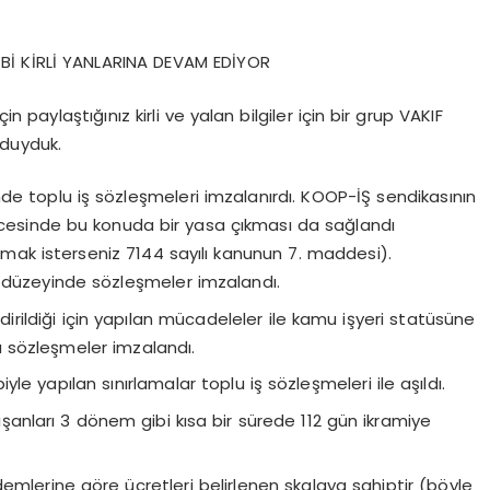
İ KİRLİ YANLARINA DEVAM EDİYOR
in paylaştığınız kirli ve yalan bilgiler için bir grup VAKIF
 duyduk.
nde toplu iş sözleşmeleri imzalanırdı. KOOP-İŞ sendikasının
icesinde bu konuda bir yasa çıkması da sağlandı
akmak isterseniz 7144 sayılı kanunun 7. maddesi).
 düzeyinde sözleşmeler imzalandı.
endirildiği için yapılan mücadeleler ile kamu işyeri statüsüne
u sözleşmeler imzalandı.
yle yapılan sınırlamalar toplu iş sözleşmeleri ile aşıldı.
anları 3 dönem gibi kısa bir sürede 112 gün ikramiye
ıdemlerine göre ücretleri belirlenen skalaya sahiptir (böyle