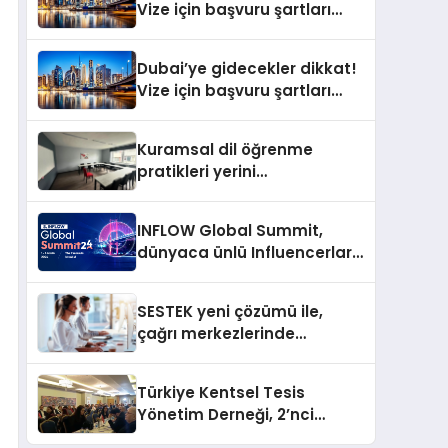
Vize için başvuru şartları
değişti
Dubai’ye gidecekler dikkat!
Vize için başvuru şartları
değişti
Kuramsal dil öğrenme
pratikleri yerini
performansa dayalı
iletişime bırakıyor
INFLOW Global Summit,
dünyaca ünlü Influencerları
İstanbul’da buluşturuyor
SESTEK yeni çözümü ile,
çağrı merkezlerinde
kapasite planlama
verimliliğini 4 kat artırıyor
Türkiye Kentsel Tesis
Yönetim Derneği, 2’nci
Yönetim Kurulu Çalışma