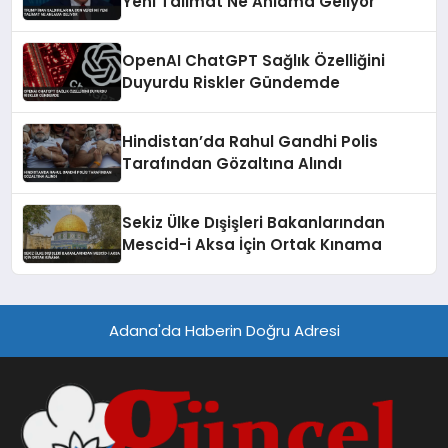
Yeni Talimat Ne Anlama Geliyor
OpenAI ChatGPT Sağlık Özelliğini
Duyurdu Riskler Gündemde
Hindistan’da Rahul Gandhi Polis
Tarafından Gözaltına Alındı
Sekiz Ülke Dışişleri Bakanlarından
Mescid-i Aksa İçin Ortak Kınama
Adana'da Haberin Doğru Adresi