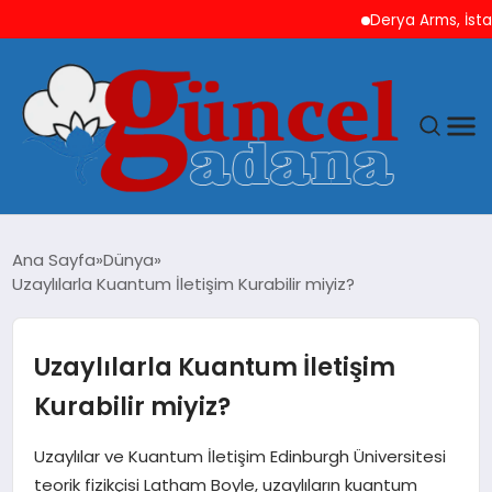
Derya Arms, İstanbul P
ANASAYFA
Ana Sayfa
Dünya
Uzaylılarla Kuantum İletişim Kurabilir miyiz?
GÜNCEL
YAŞAM
Uzaylılarla Kuantum İletişim
Kurabilir miyiz?
MAGAZIN
Uzaylılar ve Kuantum İletişim Edinburgh Üniversitesi
SAĞLIK
teorik fizikçisi Latham Boyle, uzaylıların kuantum