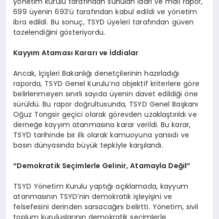
yönetim kurulu tarafından sunulan idari ve mali rapor,
699 üyenin 693’ü tarafından kabul edildi ve yönetim
ibra edildi. Bu sonuç, TSYD üyeleri tarafından güven
tazelendiğini gösteriyordu.
Kayyım Ataması Kararı ve İddialar
Ancak, İçişleri Bakanlığı denetçilerinin hazırladığı
raporda, TSYD Genel Kurulu’na objektif kriterlere göre
belirlenmeyen sınırlı sayıda üyenin davet edildiği öne
sürüldü. Bu rapor doğrultusunda, TSYD Genel Başkanı
Oğuz Tongsir geçici olarak görevden uzaklaştırıldı ve
derneğe kayyım atanmasına karar verildi. Bu karar,
TSYD tarihinde bir ilk olarak kamuoyuna yansıdı ve
basın dünyasında büyük tepkiyle karşılandı.
“Demokratik Seçimlerle Gelinir, Atamayla Değil”
TSYD Yönetim Kurulu yaptığı açıklamada, kayyum
atanmasının TSYD’nin demokratik işleyişini ve
felsefesini derinden sarsacağını belirtti. Yönetim, sivil
toplum kuruluşlarının demokratik seçimlerle