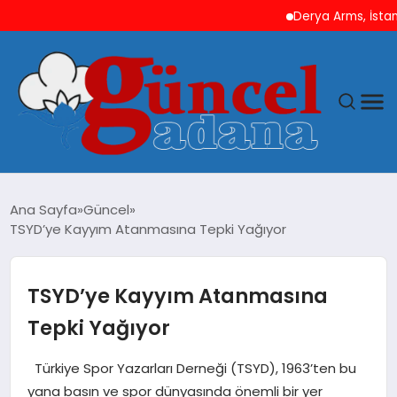
Derya Arms, İstanbul P
ANASAYFA
Ana Sayfa
Güncel
TSYD’ye Kayyım Atanmasına Tepki Yağıyor
GÜNCEL
YAŞAM
TSYD’ye Kayyım Atanmasına
Tepki Yağıyor
MAGAZIN
Türkiye Spor Yazarları Derneği (TSYD), 1963’ten bu
SAĞLIK
yana basın ve spor dünyasında önemli bir yer