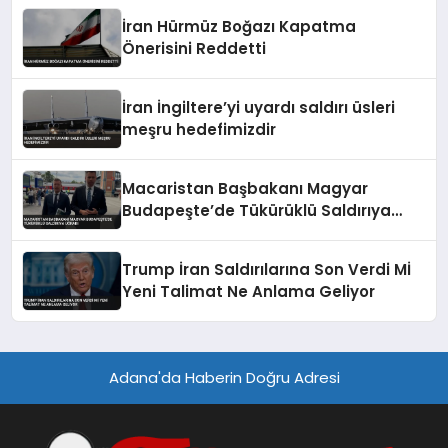
İran Hürmüz Boğazı Kapatma
Önerisini Reddetti
İran İngiltere’yi uyardı saldırı üsleri
meşru hedefimizdir
Macaristan Başbakanı Magyar
Budapeşte’de Tükürüklü Saldırıya
Uğradı
Trump İran Saldırılarına Son Verdi Mİ
Yeni Talimat Ne Anlama Geliyor
Adana'da Haberin Doğru Adresi