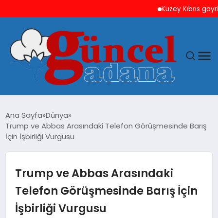
Kuzey Kıbrıs gayrimenku
ANASAYFA
Ana Sayfa
Dünya
Trump ve Abbas Arasındaki Telefon Görüşmesinde Barış
GÜNCEL
İçin İşbirliği Vurgusu
YAŞAM
Trump ve Abbas Arasındaki
MAGAZIN
Telefon Görüşmesinde Barış İçin
İşbirliği Vurgusu
SAĞLIK