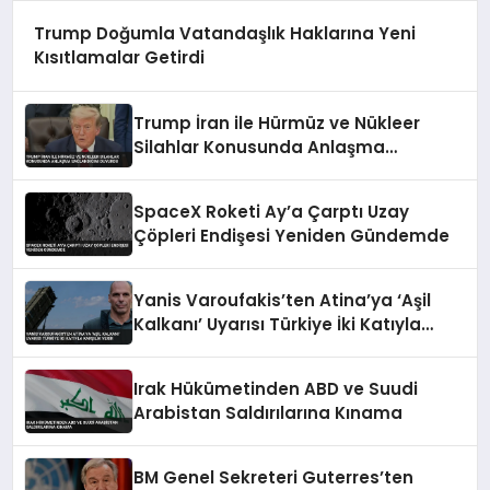
Trump Doğumla Vatandaşlık Haklarına Yeni
Kısıtlamalar Getirdi
Trump İran ile Hürmüz ve Nükleer
Silahlar Konusunda Anlaşma
Sağlandığını Duyurdu
SpaceX Roketi Ay’a Çarptı Uzay
Çöpleri Endişesi Yeniden Gündemde
Yanis Varoufakis’ten Atina’ya ‘Aşil
Kalkanı’ Uyarısı Türkiye İki Katıyla
Karşılık Verir
Irak Hükümetinden ABD ve Suudi
Arabistan Saldırılarına Kınama
BM Genel Sekreteri Guterres’ten