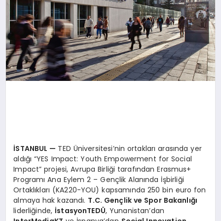
İSTANBUL
—
TED Üniversitesi’nin ortakları arasında yer
aldığı “YES Impact: Youth Empowerment for Social
Impact” projesi, Avrupa Birliği tarafından Erasmus+
Programı Ana Eylem 2 – Gençlik Alanında İşbirliği
Ortaklıkları (KA220-YOU) kapsamında 250 bin euro fon
almaya hak kazandı.
T.C. Gençlik ve Spor Bakanlığı
liderliğinde,
İstasyonTED
Ü
, Yunanistan’dan
InterMediaKT
ve İspanya’dan
Social Innovation