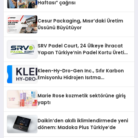
Haftası” çağrısı
Cesur Packaging, Mısır’daki Üretim
Üssünü Büyütüyor
SRV Padel Court, 24 Ülkeye İhracat
Yapan Türkiye’nin Padel Kortu Üretim
Gücü
Kleen-Hy-Dro-Gen Inc., Sıfır Karbon
Emisyonlu Hidrojen Isıtma
Teknolojisinde ISO ve TSSA
Düzenleyici Onaylarını Aldı
Marie Rose kozmetik sektörüne giriş
yaptı
Daikin’den akıllı iklimlendirmede yeni
dönem: Madoka Plus Türkiye’de