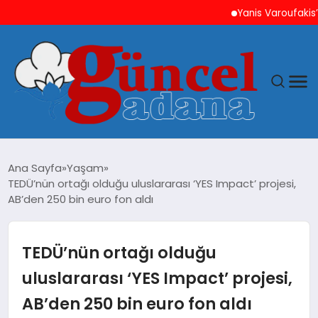
Yanis Varoufakis’ten Ati
ANASAYFA
Ana Sayfa
Yaşam
TEDÜ’nün ortağı olduğu uluslararası ‘YES Impact’ projesi,
GÜNCEL
AB’den 250 bin euro fon aldı
YAŞAM
TEDÜ’nün ortağı olduğu
MAGAZIN
uluslararası ‘YES Impact’ projesi,
AB’den 250 bin euro fon aldı
SAĞLIK