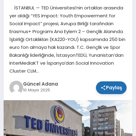
İSTANBUL — TED Üniversitesi’nin ortakları arasında
SPOR
yer aldığı “YES Impact: Youth Empowerment for
Social Impact” projesi, Avrupa Birliği tarafından
TEKNOLOJI
Erasmus+ Programı Ana Eylem 2 – Gençlik Alanında
İşbirliği Ortaklıkları (KA220-YOU) kapsamında 250 bin
euro fon almaya hak kazandı. T.C. Gençlik ve Spor
Bakanlığı liderliğinde, İstasyonTEDÜ, Yunanistan’dan
InterMediaKT ve İspanya’dan Social Innovation
Cluster CLM…
Güncel Adana
Paylaş
10 Mayıs 2025