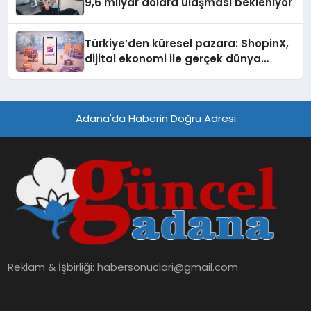
9,6 milyar dolara ulaşması bekleniyor
Türkiye’den küresel pazara: ShopinX,
dijital ekonomi ile gerçek dünya
alışverişini bir araya getirmeyi
hedefliyor
Adana'da Haberin Doğru Adresi
Reklam & İşbirliği:
habersonuclari@gmail.com