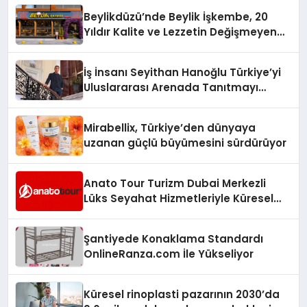
Beylikdüzü’nde Beylik İşkembe, 20
Yıldır Kalite ve Lezzetin Değişmeyen
Adresi
İş İnsanı Seyithan Hanoğlu Türkiye’yi
Uluslararası Arenada Tanıtmayı
Hedefliyor
Mirabellix, Türkiye’den dünyaya
uzanan güçlü büyümesini sürdürüyor
Anato Tour Turizm Dubai Merkezli
Lüks Seyahat Hizmetleriyle Küresel
Turizmde Öne Çıkıyor
Şantiyede Konaklama Standardı
OnlineRanza.com İle Yükseliyor
Küresel rinoplasti pazarının 2030’da