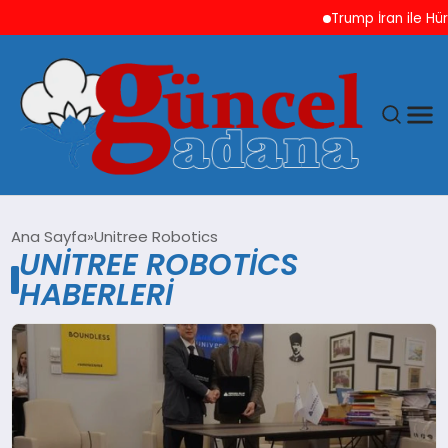
Trump İran ile Hür
ANASAYFA
Ana Sayfa
Unitree Robotics
UNITREE ROBOTICS
GÜNCEL
HABERLERI
YAŞAM
MAGAZIN
SAĞLIK