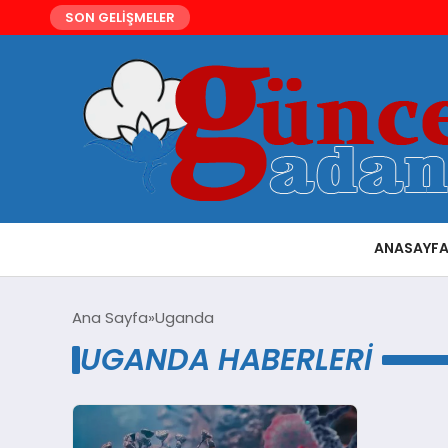
SON GELİŞMELER
ANASAYF
Ana Sayfa
Uganda
UGANDA HABERLERI