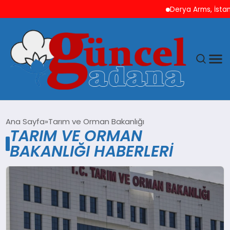
Derya Arms, İstanb
ANASAYFA
Ana Sayfa
Tarım ve Orman Bakanlığı
TARIM VE ORMAN
GÜNCEL
BAKANLIĞI HABERLERI
YAŞAM
MAGAZIN
SAĞLIK