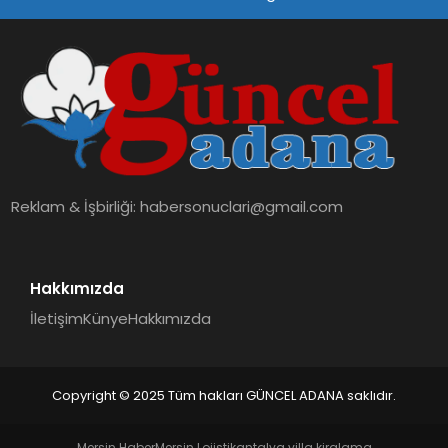
SPOR
TEKNOLOJI
Reklam & İşbirliği:
habersonuclari@gmail.com
Hakkımızda
İletişim
Künye
Hakkımızda
Copyright © 2025 Tüm hakları GÜNCEL ADANA saklıdır.
Mersin Haber
Mersin Lojistik
antalya villa kiralama