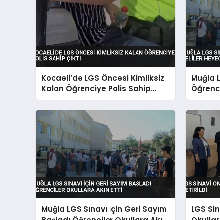
Kocaeli’de LGS Öncesi Kimliksiz
Muğla L
Kalan Öğrenciye Polis Sahip
Öğrenci
Çıktı
Bekliyo
Muğla LGS Sınavı İçin Geri Sayım
LGS Sin
Başladı Öğrenciler Okullara Akın
Okullar