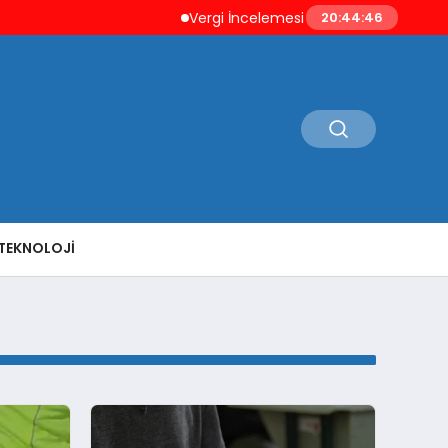
Vergi İncelemesi Öncesi Mükellefe Düze
20:44:46
TEKNOLOJI