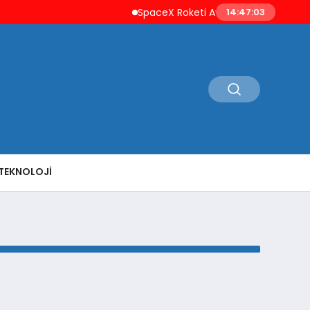
SpaceX Roketi Ay’a Çarptı Uzay Çöpl
14:47:03
TEKNOLOJI