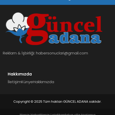
SPOR
TEKNOLOJI
Reklam & İşbirliği:
habersonuclari@gmail.com
Hakkımızda
İletişim
Künye
Hakkımızda
Copyright © 2025 Tüm hakları GÜNCEL ADANA saklıdır.
Mersin Haber
Mersin Lojistik
antalya villa kiralama