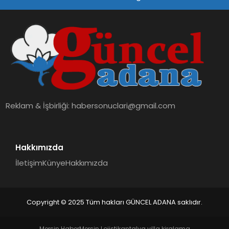
SPOR
TEKNOLOJI
Reklam & İşbirliği:
habersonuclari@gmail.com
Hakkımızda
İletişim
Künye
Hakkımızda
Copyright © 2025 Tüm hakları GÜNCEL ADANA saklıdır.
Mersin Haber
Mersin Lojistik
antalya villa kiralama