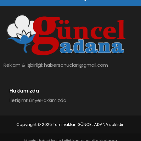
SPOR
TEKNOLOJI
Reklam & İşbirliği:
habersonuclari@gmail.com
Hakkımızda
İletişim
Künye
Hakkımızda
Copyright © 2025 Tüm hakları GÜNCEL ADANA saklıdır.
Mersin Haber
Mersin Lojistik
antalya villa kiralama