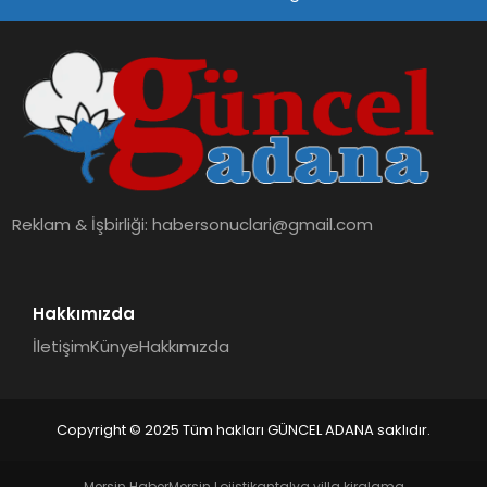
SPOR
TEKNOLOJI
Reklam & İşbirliği:
habersonuclari@gmail.com
Hakkımızda
İletişim
Künye
Hakkımızda
Copyright © 2025 Tüm hakları GÜNCEL ADANA saklıdır.
Mersin Haber
Mersin Lojistik
antalya villa kiralama