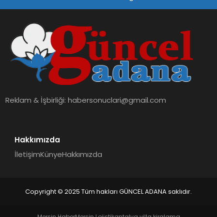
SPOR
TEKNOLOJI
Reklam & İşbirliği:
habersonuclari@gmail.com
Hakkımızda
İletişim
Künye
Hakkımızda
Copyright © 2025 Tüm hakları GÜNCEL ADANA saklıdır.
Mersin Haber
Mersin Lojistik
antalya villa kiralama