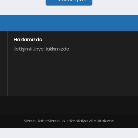
Hakkımızda
İletişim
Künye
Hakkımızda
Mersin Haber
Mersin Lojistik
antalya villa kiralama