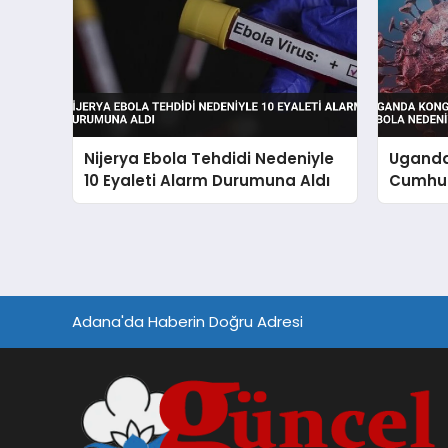
Nijerya Ebola Tehdidi Nedeniyle
Uganda
10 Eyaleti Alarm Durumuna Aldı
Cumhuri
Nedeni
Adana'da Haberin Doğru Adresi