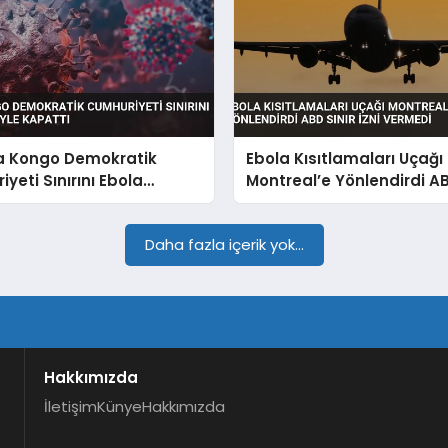
 Kongo Demokratik
Ebola Kısıtlamaları Uçağı
yeti Sınırını Ebola
Montreal’e Yönlendirdi AB
yle Kapattı
İzni Vermedi
Daha fazla içerik yok...
Hakkımızda
İletişim
Künye
Hakkımızda