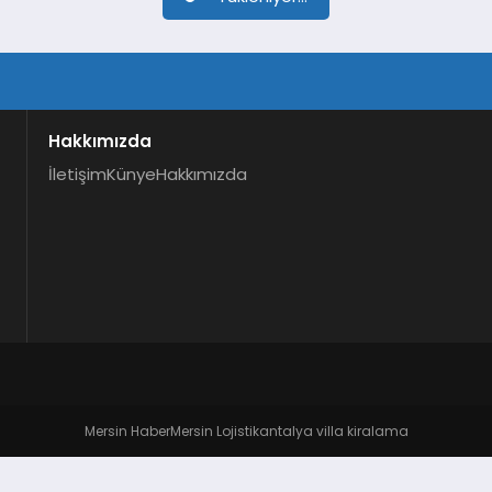
Hakkımızda
İletişim
Künye
Hakkımızda
Mersin Haber
Mersin Lojistik
antalya villa kiralama