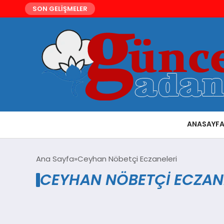
SON GELİŞMELER
ANASAYF
Ana Sayfa
Ceyhan Nöbetçi Eczaneleri
CEYHAN NÖBETÇI ECZANE