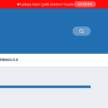
Türkiye Ham Çelik Üretimi Yüzde 8,1 Artışla 19,8 Milyon 
00:34:54
TEKNOLOJI