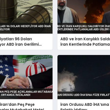
iyatları 96 Doları
ABD ve İran Karşılıklı Saldı
yor ABD İran Gerilimi
İran Kentlerinde Patlama
yor
Üsleri Hedef Alındı
İran’dan Peş Peşe
İran Ordusu ABD İHA’sına
malar Mutabakat Metni
Fırlattı İddiası