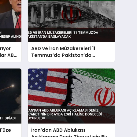
rıyor
ABD ve İran Müzakereleri 11
lar ABD
Temmuz’da Pakistan’da
Başlayacak
 Füze
İran’dan ABD Ablukası
Açıklaması Deniz Ticaretinin Bir