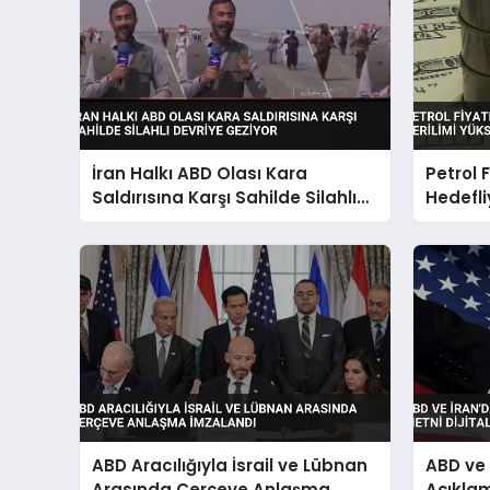
İran Halkı ABD Olası Kara
Petrol F
Saldırısına Karşı Sahilde Silahlı
Hedefli
Devriye Geziyor
Yükseli
ABD Aracılığıyla İsrail ve Lübnan
ABD ve 
Arasında Çerçeve Anlaşma
Açıkla