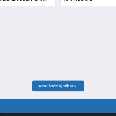
 Ortamda İmzalandı
Daha fazla içerik yok...