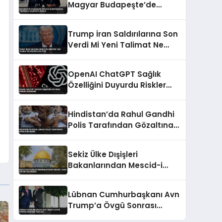
Magyar Budapeşte’de
Tükürüklü Saldırıya Uğradı
Trump İran Saldırılarına Son
Verdi Mİ Yeni Talimat Ne
Anlama Geliyor
OpenAI ChatGPT Sağlık
Özelliğini Duyurdu Riskler
Gündemde
Hindistan’da Rahul Gandhi
Polis Tarafından Gözaltına
Alındı
Sekiz Ülke Dışişleri
Bakanlarından Mescid-i
Aksa İçin Ortak Kınama
Lübnan Cumhurbaşkanı Avn
Trump’a Övgü Sonrası
Gündemi Açıkladı