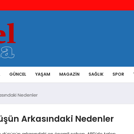
A
GÜNCEL
YAŞAM
MAGAZIN
SAĞLIK
SPOR
kasındaki Nedenler
şüşün Arkasındaki Nedenler
n düşüşün arkasındaki en önemli sebep, ABD’de talep