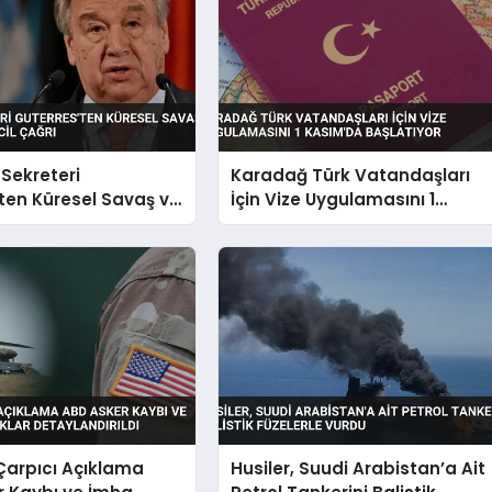
Sekreteri
Karadağ Türk Vatandaşları
ten Küresel Savaş ve
İçin Vize Uygulamasını 1
ine Acil Çağrı
Kasım’da Başlatıyor
Çarpıcı Açıklama
Husiler, Suudi Arabistan’a Ait