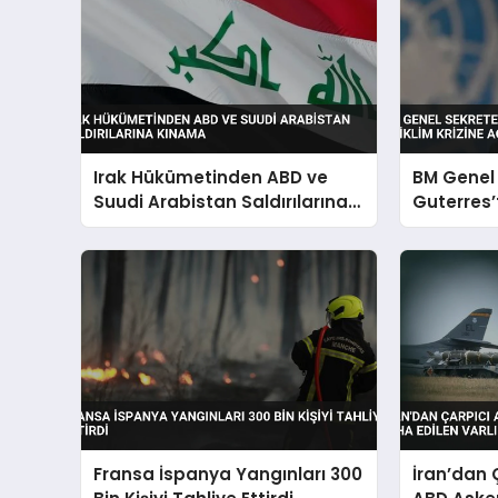
Irak Hükümetinden ABD ve
BM Genel 
Suudi Arabistan Saldırılarına
Guterres’
Kınama
İklim Kriz
Fransa İspanya Yangınları 300
İran’dan 