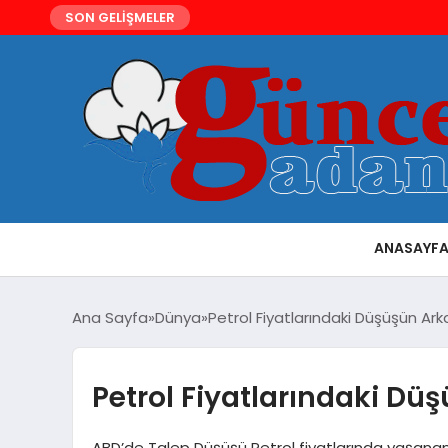
SON GELİŞMELER
ANASAYF
Ana Sayfa
Dünya
Petrol Fiyatlarındaki Düşüşün Ar
Petrol Fiyatlarındaki Dü
ABD’de Talep Düşüşü Petrol fiyatlarında yaşana