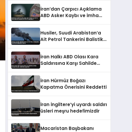
İran’dan Çarpıcı Açıklama
ABD Asker Kaybı ve İmha
Edilen Varlıklar
Detaylandırıldı
Husiler, Suudi Arabistan’a
Ait Petrol Tankerini Balistik
Füzelerle Vurdu
İran Halkı ABD Olası Kara
Saldırısına Karşı Sahilde
Silahlı Devriye Geziyor
İran Hürmüz Boğazı
Kapatma Önerisini Reddetti
İran İngiltere’yi uyardı saldırı
üsleri meşru hedefimizdir
Macaristan Başbakanı