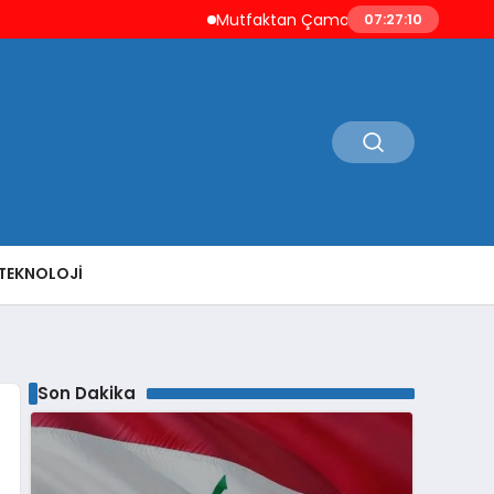
Mutfaktan Çamaşır Odasına Evin Ritmini K
07:27:11
TEKNOLOJI
Son Dakika