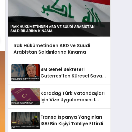
Irak Hükümetinden ABD ve Suudi
Arabistan Saldırılarına Kınama
BM Genel Sekreteri
Guterres’ten Küresel Savaş
ve İklim Krizine Acil Çağrı
Karadağ Türk Vatandaşları
İçin Vize Uygulamasını 1
Kasım’da Başlatıyor
Fransa İspanya Yangınları
300 Bin Kişiyi Tahliye Ettirdi